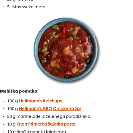
5 listov sveže mete
Mehiška pomaka
100 g
Hellmann's ketchupa
100 g
Hellmann's BBQ Omake za žar
50 g marmelade iz zelenega paradižnika
10 g
Knorr Primerba šalotka pesta
10 pekočih paprik (Jalapeno)