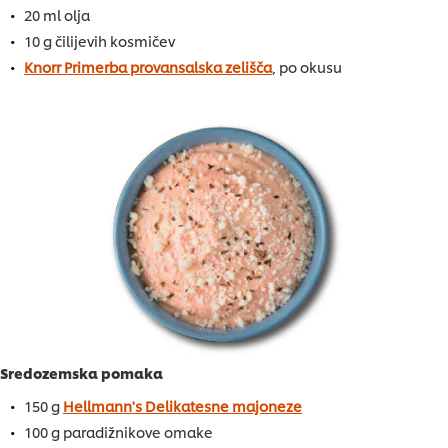
20 ml olja
10 g čilijevih kosmičev
Knorr Primerba provansalska zelišča
, po okusu
Sredozemska pomaka
150 g
Hellmann's Delikatesne majoneze
100 g paradižnikove omake