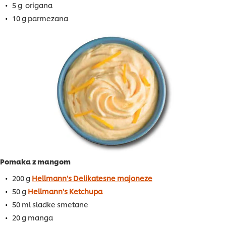
5 g origana
10 g parmezana
Pomaka z mangom
200 g
Hellmann's Delikatesne majoneze
50 g
Hellmann's Ketchupa
50 ml sladke smetane
20 g manga