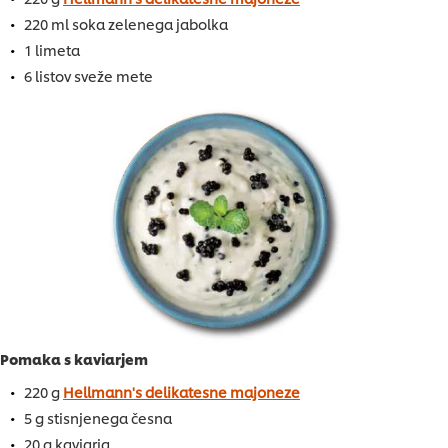
220 ml soka zelenega jabolka
1 limeta
6 listov sveže mete
Pomaka s kaviarjem
220 g
Hellmann's delikatesne majoneze
5 g stisnjenega česna
20 g kaviarja