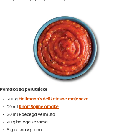
Pomaka za perutničke
200 g
Hellmann's delikatesne majoneze
20 ml
Knorr Sojine omake
20 ml Rdečega Vermuta
40 g belega sezama
5 g česna v prahu