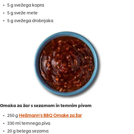
5 g svežega kopra
5 g sveže mete
5 g svežega drobnjaka
Omaka za žar s sezamom in temnim pivom
250 g
Hellmann's BBQ Omake za žar
330 ml temnega piva
20 g belega sezama