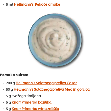
5 ml
Hellmann's Pekoče omake
Pomaka s sirom
200 g
Hellmann's Solatnega preliva Cesar
50 g
Hellmann's Solatnega preliva Med in gorčica
5 g svežega timijana
5 g
Knorr Primerba bazilika
5 g
Knorr Primerba vrtna zelišča