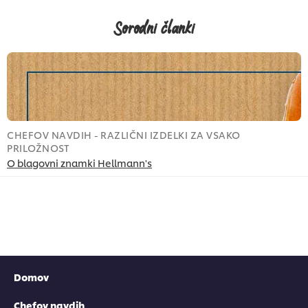
Sorodni članki
CHEFOV NAVDIH - RAZLIČNI IZDELKI ZA VSAKO
C
PRILOŽNOST
P
O blagovni znamki Hellmann's
Ž
Domov
Chefov navdih