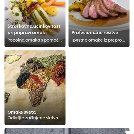
Stroškovna učinkovitost
pri pripravi omak
Profesionalne rešitve
Popolna omaka s pomočjo nekaj sestavin
Izvrstne omake iz preprostih sestavin
Omake sveta
Odkrijte začinjene skrivnosti svetovne kuhinje