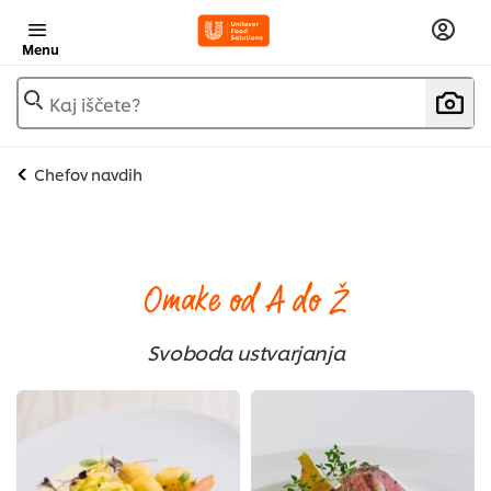
Menu
Kaj iščete?
Chefov navdih
Omake od A do Ž
Svoboda ustvarjanja