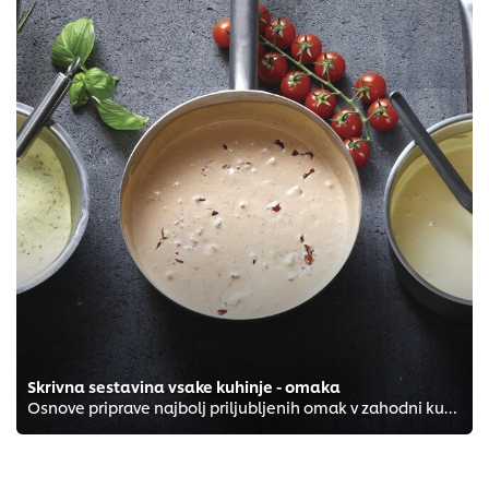
Skrivna sestavina vsake kuhinje - omaka
Osnove priprave najbolj priljubljenih omak v zahodni kuhinji in njihova uporaba