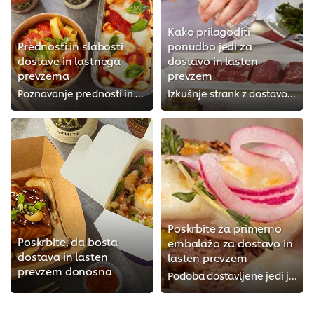
Kako prilagoditi
Prednosti in slabosti
ponudbo jedi za
dostave in lastnega
dostavo in lasten
prevzema
prevzem
Poznavanje prednosti in slabosti vam bo pomagalo ponuditi najboljšo storitev in ohranjati visoko kakovost.
Izkušnje strank z dostavo in lastnim prevzemom morajo biti enake, kot če bi jedi pojedli v restavraciji.
Poskrbite za primerno
Poskrbite, da bosta
embalažo za dostavo in
dostava in lasten
lasten prevzem
prevzem donosna
Podoba dostavljene jedi je ključna. Ključen je prvi vtis.