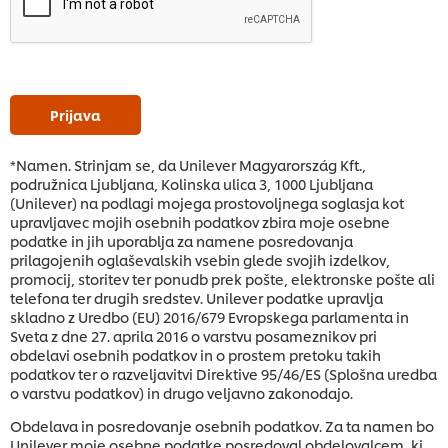
Prijava
*Namen. Strinjam se, da Unilever Magyarország Kft.,
podružnica Ljubljana, Kolinska ulica 3, 1000 Ljubljana
(Unilever) na podlagi mojega prostovoljnega soglasja kot
upravljavec mojih osebnih podatkov zbira moje osebne
podatke in jih uporablja za namene posredovanja
prilagojenih oglaševalskih vsebin glede svojih izdelkov,
promocij, storitev ter ponudb prek pošte, elektronske pošte ali
telefona ter drugih sredstev. Unilever podatke upravlja
skladno z Uredbo (EU) 2016/679 Evropskega parlamenta in
Sveta z dne 27. aprila 2016 o varstvu posameznikov pri
obdelavi osebnih podatkov in o prostem pretoku takih
podatkov ter o razveljavitvi Direktive 95/46/ES (Splošna uredba
o varstvu podatkov) in drugo veljavno zakonodajo.
Obdelava in posredovanje osebnih podatkov. Za ta namen bo
Unilever moje osebne podatke posredoval obdelovalcem, ki