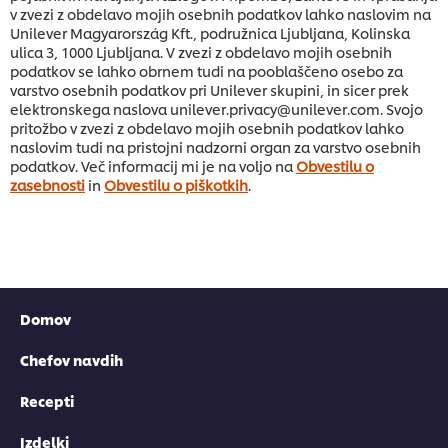
v zvezi z obdelavo mojih osebnih podatkov lahko naslovim na
Unilever Magyarország Kft., podružnica Ljubljana, Kolinska
ulica 3, 1000 Ljubljana. V zvezi z obdelavo mojih osebnih
podatkov se lahko obrnem tudi na pooblaščeno osebo za
varstvo osebnih podatkov pri Unilever skupini, in sicer prek
elektronskega naslova unilever.privacy@unilever.com. Svojo
pritožbo v zvezi z obdelavo mojih osebnih podatkov lahko
naslovim tudi na pristojni nadzorni organ za varstvo osebnih
podatkov. Več informacij mi je na voljo na
Obvestilu o
zasebnosti
in
Obvestilu o piškotkih
.
Domov
Chefov navdih
Recepti
Izdelki