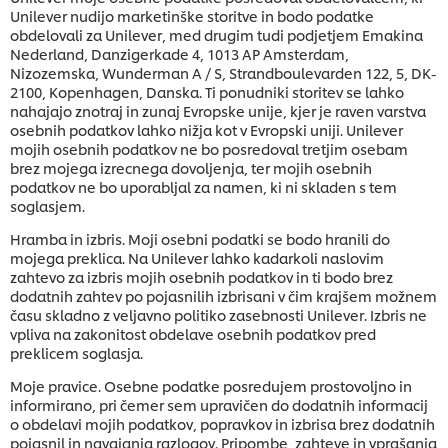
Unilever nudijo marketinške storitve in bodo podatke
obdelovali za Unilever, med drugim tudi podjetjem Emakina
Nederland, Danzigerkade 4, 1013 AP Amsterdam,
Nizozemska, Wunderman A / S, Strandboulevarden 122, 5, DK-
2100, Kopenhagen, Danska. Ti ponudniki storitev se lahko
nahajajo znotraj in zunaj Evropske unije, kjer je raven varstva
osebnih podatkov lahko nižja kot v Evropski uniji. Unilever
mojih osebnih podatkov ne bo posredoval tretjim osebam
brez mojega izrecnega dovoljenja, ter mojih osebnih
podatkov ne bo uporabljal za namen, ki ni skladen s tem
soglasjem.
Hramba in izbris. Moji osebni podatki se bodo hranili do
mojega preklica. Na Unilever lahko kadarkoli naslovim
zahtevo za izbris mojih osebnih podatkov in ti bodo brez
dodatnih zahtev po pojasnilih izbrisani v čim krajšem možnem
času skladno z veljavno politiko zasebnosti Unilever. Izbris ne
vpliva na zakonitost obdelave osebnih podatkov pred
preklicem soglasja.
Moje pravice. Osebne podatke posredujem prostovoljno in
informirano, pri čemer sem upravičen do dodatnih informacij
o obdelavi mojih podatkov, popravkov in izbrisa brez dodatnih
pojasnil in navajanja razlogov. Pripombe, zahteve in vprašanja