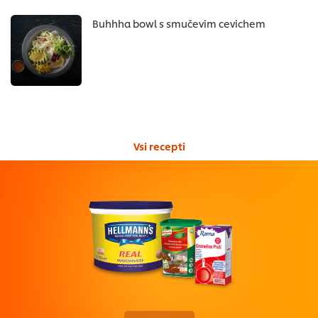
Buhhha bowl s smučevim cevichem
Vsi recepti