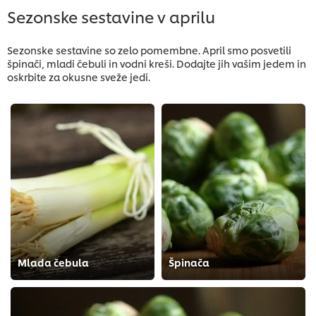
Sezonske sestavine v aprilu
Sezonske sestavine so zelo pomembne. April smo posvetili
špinači, mladi čebuli in vodni kreši. Dodajte jih vašim jedem in
oskrbite za okusne sveže jedi.
Mlada čebula
Špinača