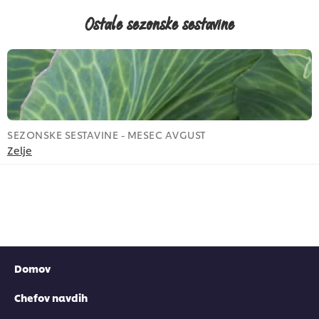
Ostale sezonske sestavine
SEZONSKE SESTAVINE - MESEC AVGUST
S
Zelje
J
Domov
Chefov navdih