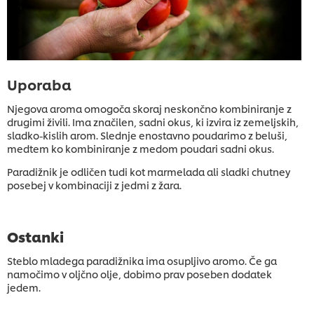
Uporaba
Njegova aroma omogoča skoraj neskončno kombiniranje z
drugimi živili. Ima značilen, sadni okus, ki izvira iz zemeljskih,
sladko-kislih arom. Slednje enostavno poudarimo z beluši,
medtem ko kombiniranje z medom poudari sadni okus.
Paradižnik je odličen tudi kot marmelada ali sladki chutney
posebej v kombinaciji z jedmi z žara.
Ostanki
Steblo mladega paradižnika ima osupljivo aromo. Če ga
namočimo v oljčno olje, dobimo prav poseben dodatek
jedem.