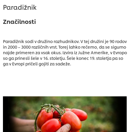
Paradižnik
Značilnosti
Paradižnik sodi v družino razhudnikov. V tej družini je 90 rodov
in 2000 – 3000 različnih vrst. Torej lahko rečemo, da se sigurno
najde primeren za vsak okus. Izvira iz Južne Amerike, v Evropo
so ga prinesli šele v 16. stoletju. Šele konec 19. stoletja pa so
ga v Evropi pričeli gojiti za sadeže.