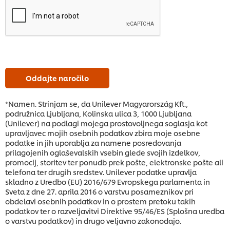
Oddajte naročilo
*Namen. Strinjam se, da Unilever Magyarország Kft.,
podružnica Ljubljana, Kolinska ulica 3, 1000 Ljubljana
(Unilever) na podlagi mojega prostovoljnega soglasja kot
upravljavec mojih osebnih podatkov zbira moje osebne
podatke in jih uporablja za namene posredovanja
prilagojenih oglaševalskih vsebin glede svojih izdelkov,
promocij, storitev ter ponudb prek pošte, elektronske pošte ali
telefona ter drugih sredstev. Unilever podatke upravlja
skladno z Uredbo (EU) 2016/679 Evropskega parlamenta in
Sveta z dne 27. aprila 2016 o varstvu posameznikov pri
obdelavi osebnih podatkov in o prostem pretoku takih
podatkov ter o razveljavitvi Direktive 95/46/ES (Splošna uredba
o varstvu podatkov) in drugo veljavno zakonodajo.