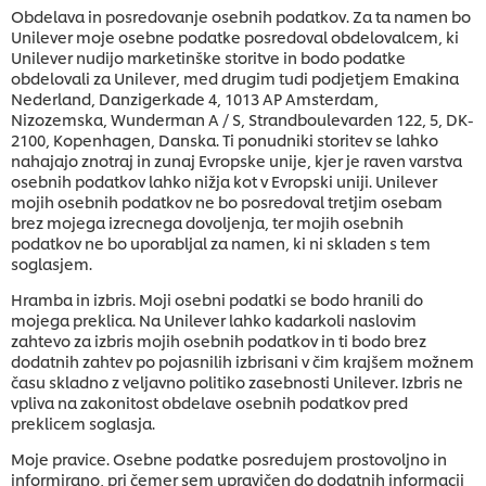
Obdelava in posredovanje osebnih podatkov. Za ta namen bo
Unilever moje osebne podatke posredoval obdelovalcem, ki
Unilever nudijo marketinške storitve in bodo podatke
obdelovali za Unilever, med drugim tudi podjetjem Emakina
Nederland, Danzigerkade 4, 1013 AP Amsterdam,
Nizozemska, Wunderman A / S, Strandboulevarden 122, 5, DK-
2100, Kopenhagen, Danska. Ti ponudniki storitev se lahko
nahajajo znotraj in zunaj Evropske unije, kjer je raven varstva
osebnih podatkov lahko nižja kot v Evropski uniji. Unilever
mojih osebnih podatkov ne bo posredoval tretjim osebam
brez mojega izrecnega dovoljenja, ter mojih osebnih
podatkov ne bo uporabljal za namen, ki ni skladen s tem
soglasjem.
Hramba in izbris. Moji osebni podatki se bodo hranili do
mojega preklica. Na Unilever lahko kadarkoli naslovim
zahtevo za izbris mojih osebnih podatkov in ti bodo brez
dodatnih zahtev po pojasnilih izbrisani v čim krajšem možnem
času skladno z veljavno politiko zasebnosti Unilever. Izbris ne
vpliva na zakonitost obdelave osebnih podatkov pred
preklicem soglasja.
Moje pravice. Osebne podatke posredujem prostovoljno in
informirano, pri čemer sem upravičen do dodatnih informacij