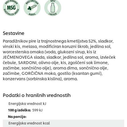
Sestavine
Paradižnikov pire iz trajnostnega kmetijstva 52%, sladkor,
vinski kis, melasa, modificiran koruzni škrob, jedilna sol,
worcesterska omaka (voda, glukozni sirup, kis iz
JEČMENOVEGA slada, sladkor, jedilna sol, aroma, izvleček
čebule, SARDONI, olivno olje, kis, zgoščeni sok limone,
začimbe, sončnično olje), aroma dima, sončnično olje,
začimbe, GORČIČNA moka, gostilo (ksantan gumi),
konzervans (sorbinska kislina), aroma.
Podatki o hranilnih vrednostih
Energijska vrednost kJ
599 kJ
Energijska vrednost kcal