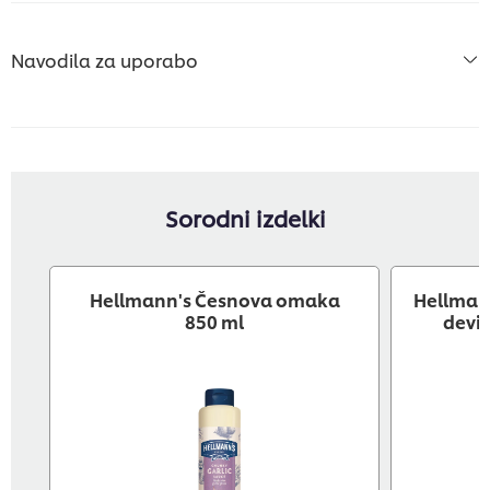
Navodila za uporabo
Sorodni izdelki
Hellmann's Česnova omaka
Hellmann
850 ml
deviš