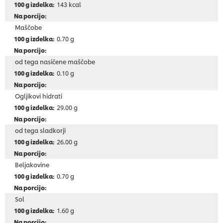
143 kcal
Maščobe
0.70 g
od tega nasičene maščobe
0.10 g
Ogljikovi hidrati
29.00 g
od tega sladkorji
26.00 g
Beljakovine
0.70 g
Sol
1.60 g