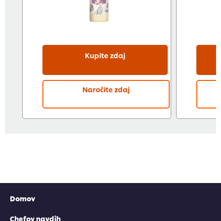
Kupite zdaj
Naročite zdaj
Domov
Chefov navdih