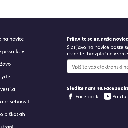
se na novice
Prijavite se na naše novic
S prijavo na novice boste s
e piškotkov
recepte, brezplačne vzorce.
ržavo
Vpišite vaš elektronski n
cycle
Sledite nam na Facebook
vestila
Facebook
YouTu
 o zasebnosti
o piškotkih
strani