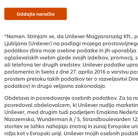
Oddajte naročilo
*Namen. Strinjam se, da Unilever Magyarország Kft., po
Ljubljana (Unilever) na podlagi mojega prostovoljneg
podatkov zbira moje osebne podatke in jih uporablja
oglaševalskih vsebin glede svojih izdelkov, promocij, 
ali telefona ter drugih sredstev. Unilever podatke up
parlamenta in Sveta z dne 27. aprila 2016 o varstvu p
prostem pretoku takih podatkov ter o razveljavitvi Dir
podatkov) in drugo veljavno zakonodajo.
Obdelava in posredovanje osebnih podatkov. Za ta 
posredoval obdelovalcem, ki Unilever nudijo marketin
Unilever, med drugim tudi podjetjem Emakina Nederl
Nizozemska, Wunderman A / S, Strandboulevarden 122
storitev se lahko nahajajo znotraj in zunaj Evropske un
nižja kot v Evropski uniji. Unilever mojih osebnih pod