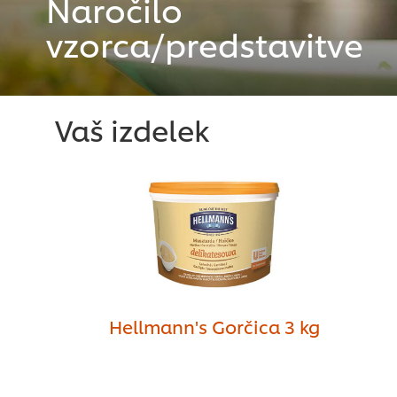
Naročilo
vzorca/predstavitve
Vaš izdelek
Hellmann's Gorčica 3 kg