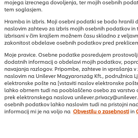
mojega izrecnega dovoljenja, ter mojih osebnih podat
tem soglasjem.
Hramba in izbris. Moji osebni podatki se bodo hranili
naslovim zahtevo za izbris mojih osebnih podatkov in 
izbrisani v čim krajšem možnem času skladno z veljavno
zakonitost obdelave osebnih podatkov pred preklicem
Moje pravice. Osebne podatke posredujem prostovoljn
dodatnih informacij o obdelavi mojih podatkov, poprav
navajanja razlogov. Pripombe, zahteve in vprašanja v
naslovim na Unilever Magyarország Kft., podružnica Lju
elektronske pošte na [vstaviti naslov elektronske poš
lahko obrnem tudi na pooblaščeno osebo za varstvo ose
prek elektronskega naslova unilever.privacy@unilever.
osebnih podatkov lahko naslovim tudi na pristojni na
informacij mi je na voljo na
Obvestilu o zasebnosti
in