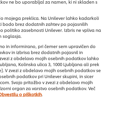
kov ne bo uporabljal za namen, ki ni skladen s
 do mojega preklica. Na Unilever lahko kadarkoli
ti bodo brez dodatnih zahtev po pojasnilih
 politiko zasebnosti Unilever. Izbris ne vpliva na
 soglasja.
o in informirano, pri čemer sem upravičen do
kov in izbrisa brez dodatnih pojasnil in
 zvezi z obdelavo mojih osebnih podatkov lahko
bljana, Kolinska ulica 3, 1000 Ljubljana ali prek
te]. V zvezi z obdelavo mojih osebnih podatkov se
bnih podatkov pri Unilever skupini, in sicer
com. Svojo pritožbo v zvezi z obdelavo mojih
dzorni organ za varstvo osebnih podatkov. Več
Obvestilu o piškotkih
.