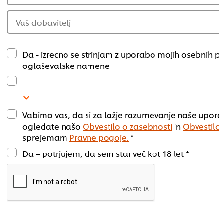
Vaš dobavitelj
Da - izrecno se strinjam z uporabo mojih osebnih
oglaševalske namene
Vabimo vas, da si za lažje razumevanje naše upo
ogledate našo
Obvestilo o zasebnosti
in
Obvestilo
sprejemam
Pravne pogoje.
*
Da – potrjujem, da sem star več kot 18 let *