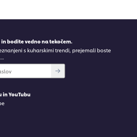
e in bodite vedno na tekočem.
eznanjeni s kuharskimi trendi, prejemali boste
..
aslov
u in YouTubu
be