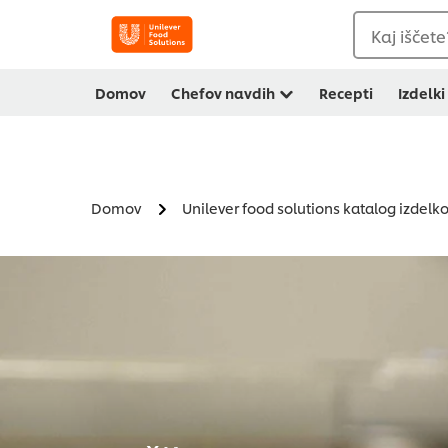
Kaj iščete
Domov
Chefov navdih
Recepti
Izdelki
Domov
Unilever food solutions katalog izdelk