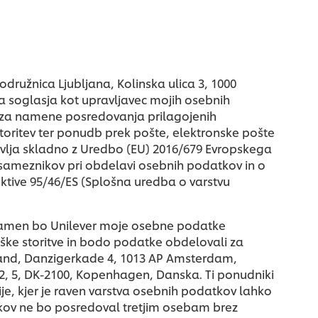
družnica Ljubljana, Kolinska ulica 3, 1000
a soglasja kot upravljavec mojih osebnih
 za namene posredovanja prilagojenih
storitev ter ponudb prek pošte, elektronske pošte
ravlja skladno z Uredbo (EU) 2016/679 Evropskega
osameznikov pri obdelavi osebnih podatkov in o
ektive 95/46/ES (Splošna uredba o varstvu
namen bo Unilever moje osebne podatke
ške storitve in bodo podatke obdelovali za
and, Danzigerkade 4, 1013 AP Amsterdam,
, 5, DK-2100, Kopenhagen, Danska. Ti ponudniki
ije, kjer je raven varstva osebnih podatkov lahko
atkov ne bo posredoval tretjim osebam brez