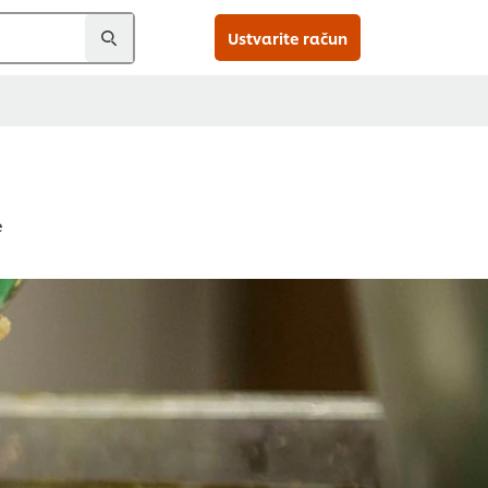
Ustvarite račun
e