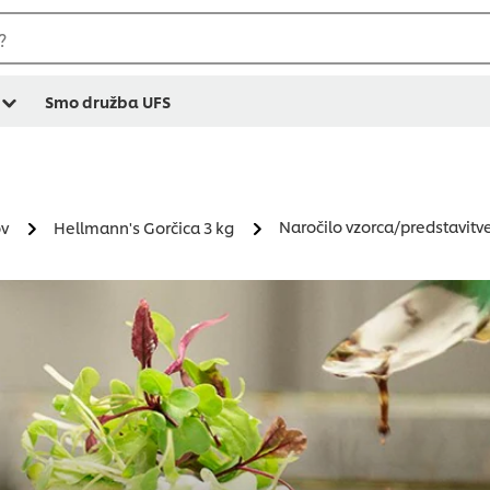
?
Smo družba UFS
Naročilo vzorca/predstavitv
ov
Hellmann's Gorčica 3 kg