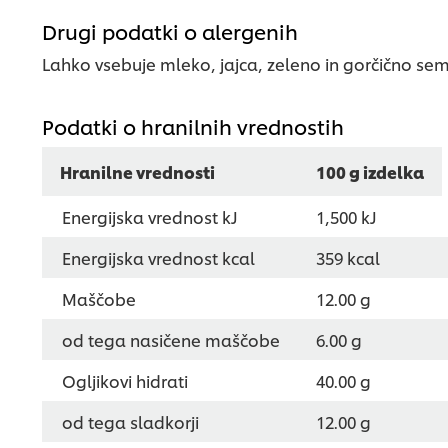
Drugi podatki o alergenih
Lahko vsebuje mleko, jajca, zeleno in gorčično sem
Podatki o hranilnih vrednostih
Hranilne vrednosti
100 g izdelka
Energijska vrednost kJ
1,500 kJ
Energijska vrednost kcal
359 kcal
Maščobe
12.00 g
od tega nasičene maščobe
6.00 g
Ogljikovi hidrati
40.00 g
od tega sladkorji
12.00 g