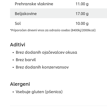
Prehranske vlaknine
11.00 g
Beljakovine
17.00 g
Sol
10.00 g
*Priporočen dnevni vnos za odraslo osebo (8400kj/2000kcal)
Aditivi
Brez dodanih ojačevalcev okusa
Brez barvil
Brez dodanih konzervansov
Alergeni
Vsebuje gluten (pšenica)