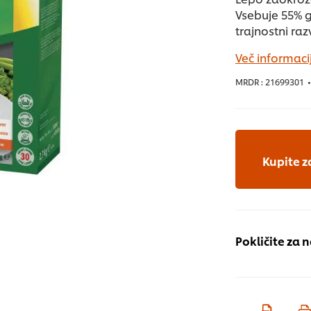
Vsebuje 55% 
trajnostni ra
Več informacij
MRDR :
21699301
•
Kupite z
Pokličite za 