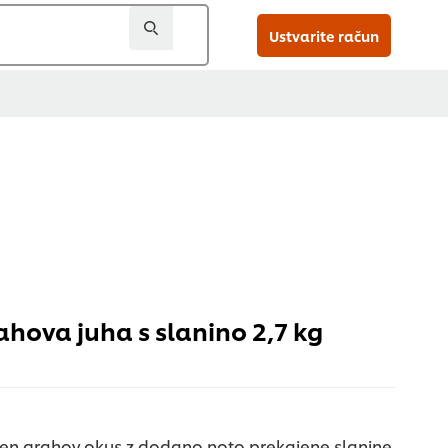
Ustvarite račun
ahova juha s slanino 2,7 kg
en grahov okus z dodano noto prekajene slanine.