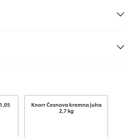
1,05
Knorr Česnova kremna juha
Knorr
2,7 kg