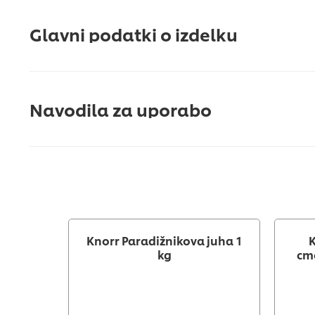
Glavni podatki o izdelku
Navodila za uporabo
Knorr Paradižnikova juha 1
K
kg
cmo