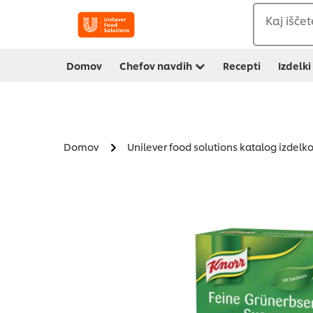
Kaj iščet
Domov
Chefov navdih
Recepti
Izdelki
Domov
Unilever food solutions katalog izdelk