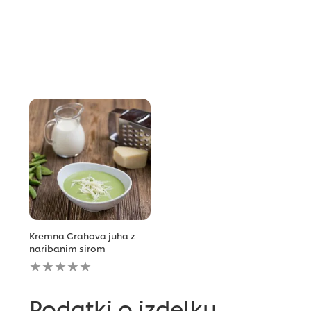
Kremna Grahova juha z
naribanim sirom
Za
to
recipe
ni
Podatki o izdelku
bila