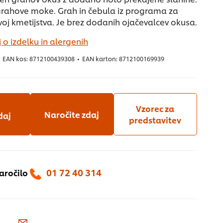
grahove moke. Grah in čebula iz programa za
zvoj kmetijstva. Je brez dodanih ojačevalcev okusa.
 o izdelku in alergenih
EAN kos:
8712100439308
•
EAN karton:
8712100169939
Vzorec za
Naročite zdaj
daj
predstavitev
01 72 40 314
naročilo