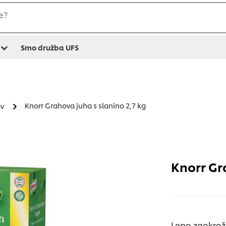
e?
Smo družba UFS
Knorr Grahova juha s slanino 2,7 kg
ov
Knorr Gr
Lepo zaokrož