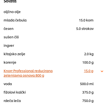
Solata
oljčno olje
mlada čebula
15.0 kom
česen
5.0 strokov
sušen čili
ingver
kitajsko zelje
2.0 kg
korenje
100.0 g
Knorr Professional reducirana
15.0 g
zelenjavna osnova 800 g
voda
500.0 ml
fižolovi kalčki
375.0 g
rdeča leča
750.0 g