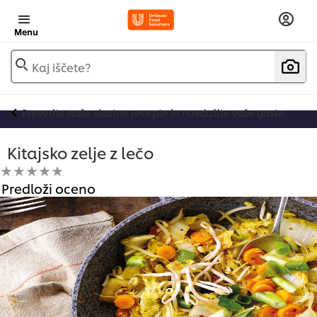
Menu
Kaj iščete?
Preverite naše slastne recepte in navdušite vaše goste
Kitajsko zelje z lečo
Za
Predloži oceno
to
recipe
ni
bila
predložena
nobena
ocena