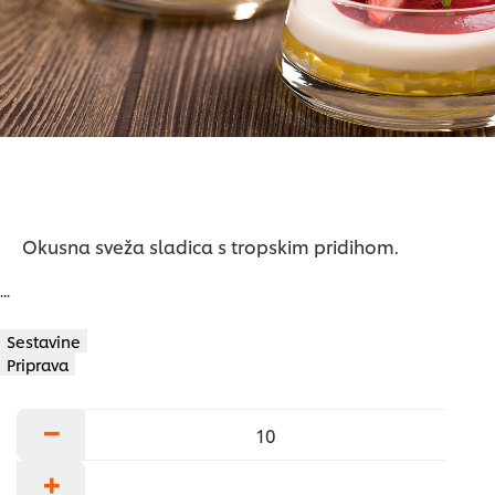
ocena
Okusna sveža sladica s tropskim pridihom.
...
Sestavine
Priprava
−
+