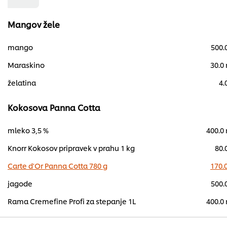
Mangov žele
mango
500.
Maraskino
30.0
želatina
4.
Kokosova Panna Cotta
mleko 3,5 %
400.0
Knorr Kokosov pripravek v prahu 1 kg
80.
Carte d'Or Panna Cotta 780 g
170.
jagode
500.
Rama Cremefine Profi za stepanje 1L
400.0