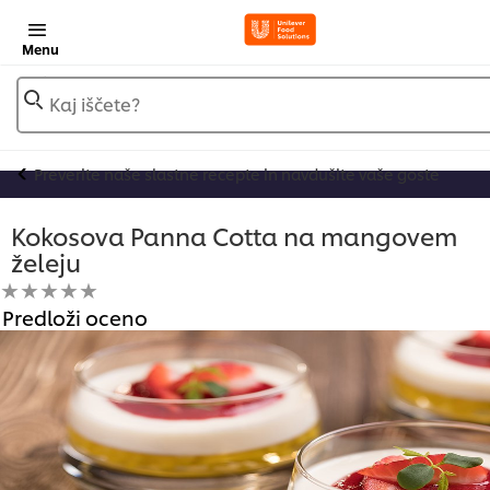
Menu
Kaj iščete?
Preverite naše slastne recepte in navdušite vaše goste
Kokosova Panna Cotta na mangovem
želeju
Za
Predloži oceno
to
recipe
ni
bila
predložena
nobena