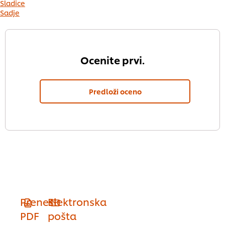
Sladice
Sadje
Ocenite prvi.
Predloži oceno
Prenesi
Elektronska
PDF
pošta