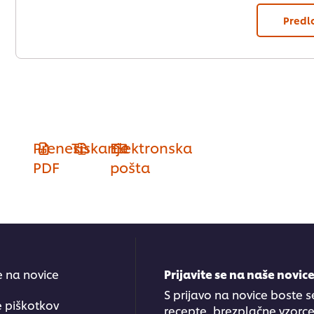
Predl
Prenesi
Tiskanje
Elektronska
PDF
pošta
se na novice
Prijavite se na naše novic
S prijavo na novice boste s
e piškotkov
recepte, brezplačne vzorce.