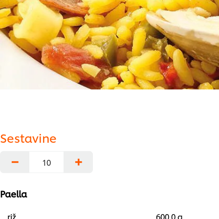
Sestavine
−
+
Paella
riž
600.0 g