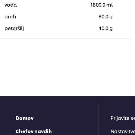
voda
1800.0 ml
grah
80.0 g
peteršilj
10.0 g
Domov
Prijavite 
Chefov navdih
Nastavitv