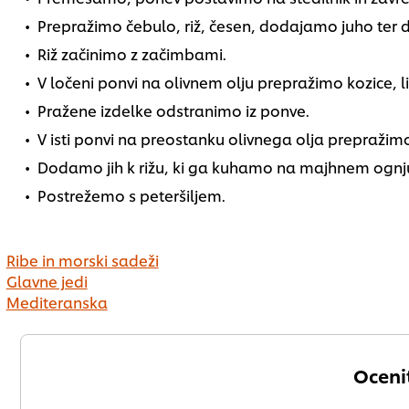
Prepražimo čebulo, riž, česen, dodajamo juho ter du
Riž začinimo z začimbami.
V ločeni ponvi na olivnem olju prepražimo kozice, li
Pražene izdelke odstranimo iz ponve.
V isti ponvi na preostanku olivnega olja prepraži
Dodamo jih k rižu, ki ga kuhamo na majhnem ognj
Postrežemo s peteršiljem.
Ribe in morski sadeži
Glavne jedi
Mediteranska
Ocenit