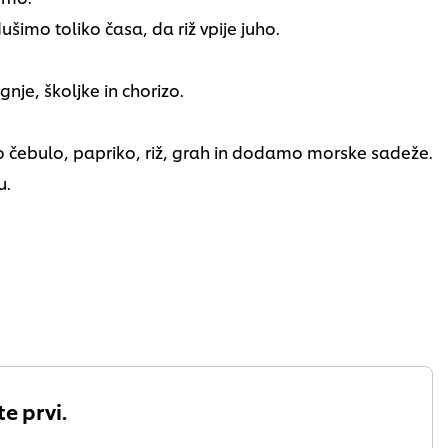
šimo toliko časa, da riž vpije juho.
gnje, školjke in chorizo.
mo čebulo, papriko, riž, grah in dodamo morske sadeže.
u.
e prvi.