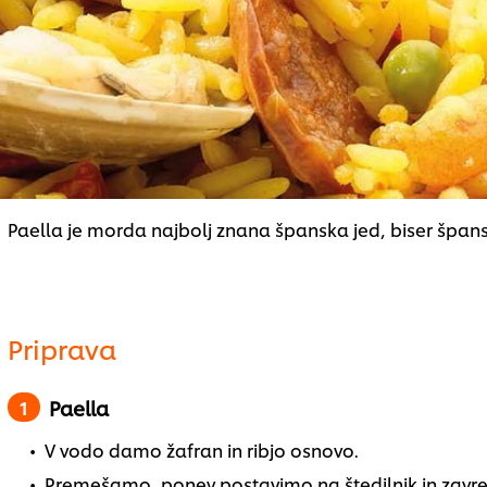
Paella je morda najbolj znana španska jed, biser špans
Priprava
Paella
V vodo damo žafran in ribjo osnovo.
Premešamo, ponev postavimo na štedilnik in zav