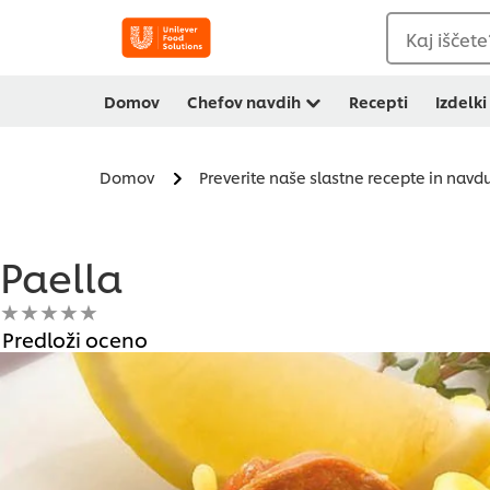
Kaj iščete
Domov
Chefov navdih
Recepti
Izdelki
Domov
Preverite naše slastne recepte in navd
Paella
Za
Predloži oceno
to
recipe
ni
bila
predložena