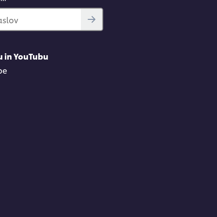
aslov
u in YouTubu
be