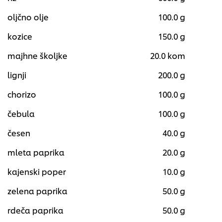
oljčno olje
100.0 g
kozice
150.0 g
majhne školjke
20.0 kom
lignji
200.0 g
chorizo
100.0 g
čebula
100.0 g
česen
40.0 g
mleta paprika
20.0 g
kajenski poper
10.0 g
zelena paprika
50.0 g
rdeča paprika
50.0 g