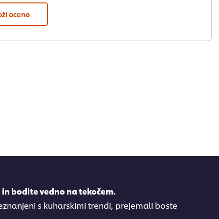
oži oceno
e in bodite vedno na tekočem.
eznanjeni s kuharskimi trendi, prejemali boste
..