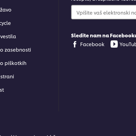
ržavo
Vpišite vaš elektronski n
cycle
Sledite nam na Facebook
vestila
Facebook
YouTu
 o zasebnosti
o piškotkih
strani
st