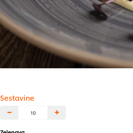
Sestavine
−
+
Zelenava