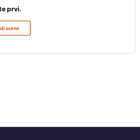
e prvi.
oži oceno