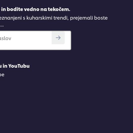
e in bodite vedno na tekočem.
eznanjeni s kuharskimi trendi, prejemali boste
..
aslov
u in YouTubu
be