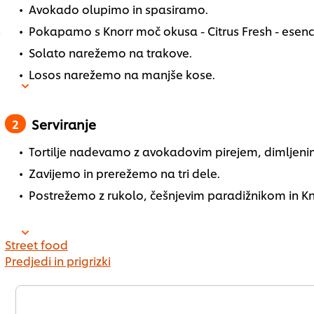
Avokado olupimo in spasiramo.
s
Pokapamo s Knorr moč okusa - Citrus Fresh - esenca
Solato narežemo na trakove.
g
Losos narežemo na manjše kose.
Serviranje
g
Tortilje nadevamo z avokadovim pirejem, dimljenim
Zavijemo in prerežemo na tri dele.
Postrežemo z rukolo, češnjevim paradižnikom in 
m
Street food
g
Predjedi in prigrizki
g