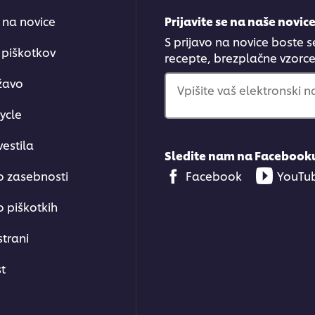
e na novice
Prijavite se na naše novic
S prijavo na novice boste s
 piškotkov
recepte, brezplačne vzorce.
ržavo
Vpišite vaš elektronski n
ycle
estila
Sledite nam na Facebook
o zasebnosti
Facebook
YouTu
o piškotkih
strani
t