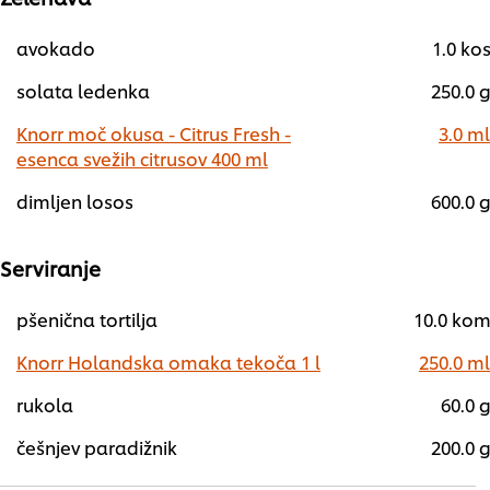
avokado
1.0 ko
solata ledenka
250.0 
Knorr moč okusa - Citrus Fresh -
3.0 ml
esenca svežih citrusov 400 ml
dimljen losos
600.0 
Serviranje
pšenična tortilja
10.0 ko
Knorr Holandska omaka tekoča 1 l
250.0 ml
rukola
60.0 
češnjev paradižnik
200.0 