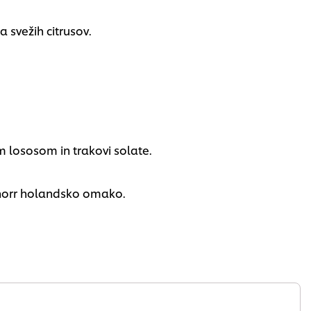
 svežih citrusov.
 lososom in trakovi solate.
Knorr holandsko omako.