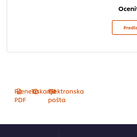
Ocenit
Predl
Prenesi
Tiskanje
Elektronska
PDF
pošta