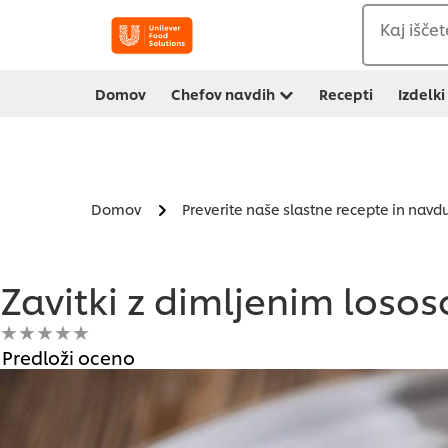
Kaj iščet
Domov
Chefov navdih
Recepti
Izdelki
Domov
Preverite naše slastne recepte in navd
Zavitki z dimljenim los
Za
Predloži oceno
to
recipe
ni