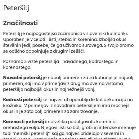
Peteršilj
Značilnosti
Peteršilj je najpogostejša začimbnica v slovenski kulinariki.
Uporaben je v celoti - listi, stebla in korenina. Izboljša okus
številnih jedi, posebej če ga uživamo surovega. S svojo aromo
se odlično dopolnjuje z drugimi zelišči.
Poznamo 3 vrste peteršilja - navadnega, kodrastega in
korenastega.
Navadni peteršilj
je nabolj primeren za
z
a kuhanje je najbolj
primeren, saj ima v primerjavi z drugima dvema vrstama
peteršilja najboljši okus in najnežnejši vonj.
Kodrasti peteršilj
se največrat uporablja le kot dekoracija na
krožniku. V primerjavi z navadnim peteršiljem ima močnejši
okus in je zato bolj primeren za zamrzovanje.
Korenasti peteršilj
ima veliko podolgovato korenino
orehastega volja. Njegovi listi so bolj grobi in intenzse imenuje
tudi "nemški peteršilj", saj ga največ pridelajo v severni in
srednji Evropi. Korenina je podolgovata ali okroglasta in ima