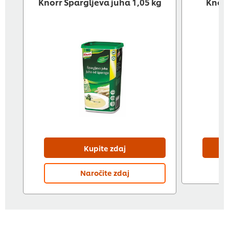
Knorr Špargljeva juha 1,05 kg
Knorr
Kupite zdaj
Naročite zdaj