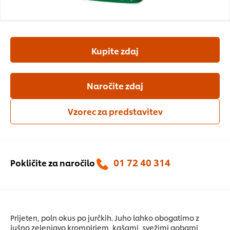
Kupite zdaj
Naročite zdaj
Vzorec za predstavitev
01 72 40 314
Pokličite za naročilo
Prijeten, poln okus po jurčkih. Juho lahko obogatimo z
jušno zelenjavo krompirjem, kašami, svežimi gobami,