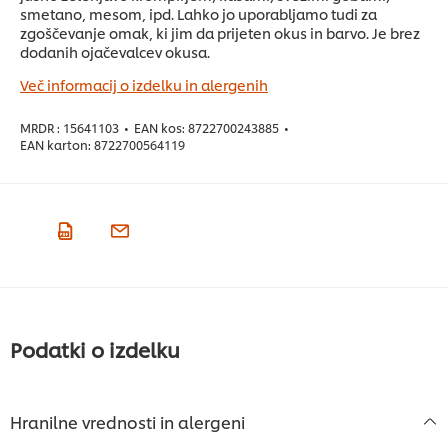
smetano, mesom, ipd. Lahko jo uporabljamo tudi za
zgoščevanje omak, ki jim da prijeten okus in barvo. Je brez
dodanih ojačevalcev okusa.
Več informacij o izdelku in alergenih
MRDR :
15641103
•
EAN kos:
8722700243885
•
EAN karton:
8722700564119
Podatki o izdelku
Hranilne vrednosti in alergeni