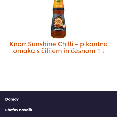
Knorr Sunshine Chilli – pikantna
omaka s čilijem in česnom 1 l
Domov
Chefov navdih