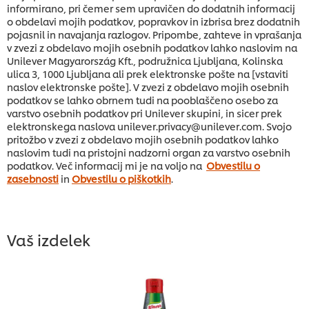
informirano, pri čemer sem upravičen do dodatnih informacij
o obdelavi mojih podatkov, popravkov in izbrisa brez dodatnih
pojasnil in navajanja razlogov. Pripombe, zahteve in vprašanja
v zvezi z obdelavo mojih osebnih podatkov lahko naslovim na
Unilever Magyarország Kft., podružnica Ljubljana, Kolinska
ulica 3, 1000 Ljubljana ali prek elektronske pošte na [vstaviti
naslov elektronske pošte]. V zvezi z obdelavo mojih osebnih
podatkov se lahko obrnem tudi na pooblaščeno osebo za
varstvo osebnih podatkov pri Unilever skupini, in sicer prek
elektronskega naslova unilever.privacy@unilever.com. Svojo
pritožbo v zvezi z obdelavo mojih osebnih podatkov lahko
naslovim tudi na pristojni nadzorni organ za varstvo osebnih
podatkov. Več informacij mi je na voljo na
Obvestilu o
zasebnosti
in
Obvestilu o piškotkih
.
Vaš izdelek