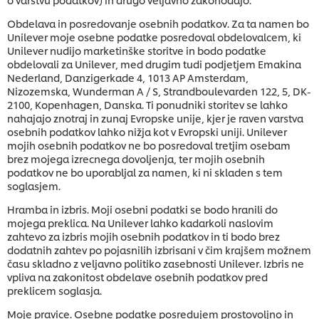
Obdelava in posredovanje osebnih podatkov. Za ta namen bo
Unilever moje osebne podatke posredoval obdelovalcem, ki
Unilever nudijo marketinške storitve in bodo podatke
obdelovali za Unilever, med drugim tudi podjetjem Emakina
Nederland, Danzigerkade 4, 1013 AP Amsterdam,
Nizozemska, Wunderman A / S, Strandboulevarden 122, 5, DK-
2100, Kopenhagen, Danska. Ti ponudniki storitev se lahko
nahajajo znotraj in zunaj Evropske unije, kjer je raven varstva
osebnih podatkov lahko nižja kot v Evropski uniji. Unilever
mojih osebnih podatkov ne bo posredoval tretjim osebam
brez mojega izrecnega dovoljenja, ter mojih osebnih
podatkov ne bo uporabljal za namen, ki ni skladen s tem
soglasjem.
Hramba in izbris. Moji osebni podatki se bodo hranili do
mojega preklica. Na Unilever lahko kadarkoli naslovim
zahtevo za izbris mojih osebnih podatkov in ti bodo brez
dodatnih zahtev po pojasnilih izbrisani v čim krajšem možnem
času skladno z veljavno politiko zasebnosti Unilever. Izbris ne
vpliva na zakonitost obdelave osebnih podatkov pred
preklicem soglasja.
Moje pravice. Osebne podatke posredujem prostovoljno in