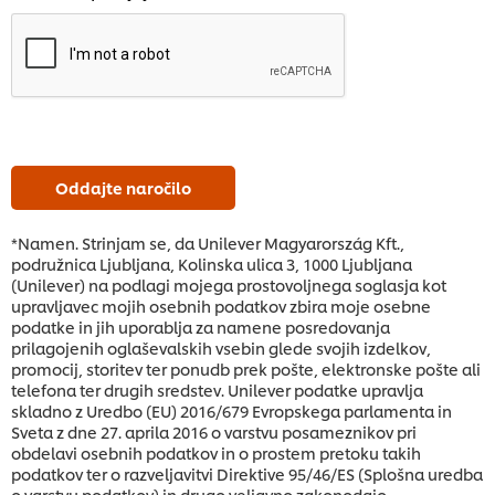
Oddajte naročilo
*Namen. Strinjam se, da Unilever Magyarország Kft.,
podružnica Ljubljana, Kolinska ulica 3, 1000 Ljubljana
(Unilever) na podlagi mojega prostovoljnega soglasja kot
upravljavec mojih osebnih podatkov zbira moje osebne
podatke in jih uporablja za namene posredovanja
prilagojenih oglaševalskih vsebin glede svojih izdelkov,
promocij, storitev ter ponudb prek pošte, elektronske pošte ali
telefona ter drugih sredstev. Unilever podatke upravlja
skladno z Uredbo (EU) 2016/679 Evropskega parlamenta in
Sveta z dne 27. aprila 2016 o varstvu posameznikov pri
obdelavi osebnih podatkov in o prostem pretoku takih
podatkov ter o razveljavitvi Direktive 95/46/ES (Splošna uredba
o varstvu podatkov) in drugo veljavno zakonodajo.