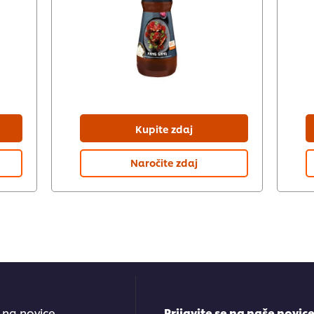
Kupite zdaj
Naročite zdaj
e na novice
Prijavite se na naše novic