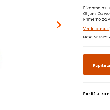
Pikantna azi
čilijem. Za w
Primerno za v
Več informacij
MRDR :
67186822
•
Kupite z
Pokličite za 