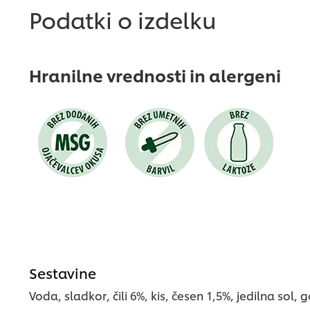
ni
ni
Podatki o izdelku
bila
bila
predložena
predložena
nobena
nobena
ocena
ocena
Hranilne vrednosti in alergeni
Sestavine
Voda, sladkor, čili 6%, kis, česen 1,5%, jedilna sol