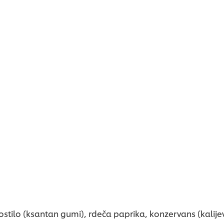
bila
b
predložena
p
nobena
n
ocena
o
, gostilo (ksantan gumi), rdeča paprika, konzervans (kalij