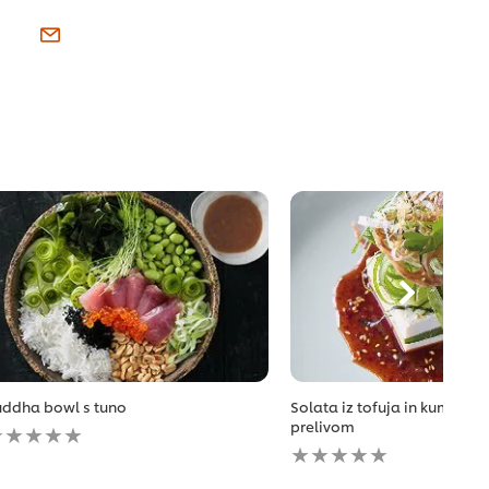
uddha bowl s tuno
Solata iz tofuja in kumar s
a
prelivom
o
Za
ecipe
to
i
recipe