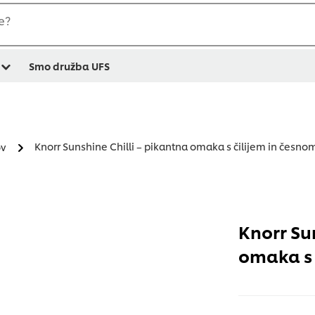
e?
Smo družba UFS
Knorr Sunshine Chilli – pikantna omaka s čilijem in česnom
ov
Knorr Su
omaka s 