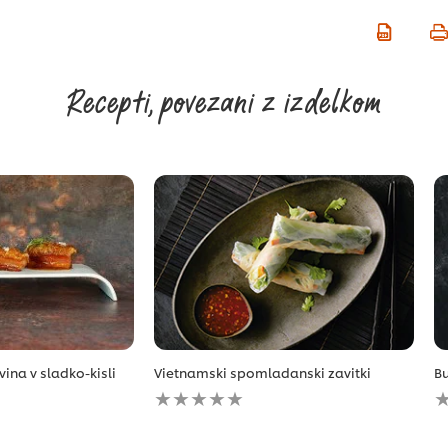
Recepti, povezani z izdelkom
ina v sladko-kisli
Vietnamski spomladanski zavitki
B
Za
Z
to
t
recipe
r
ni
n