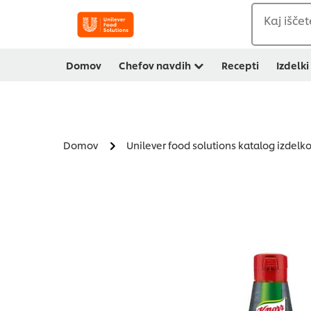
Kaj iščet
Domov
Chefov navdih
Recepti
Izdelki
Domov
Unilever food solutions katalog izdelk