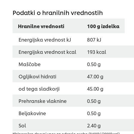
Podatki o hranilnih vrednostih
Hranilne vrednosti
100 g izdelka
Energijska vrednost kJ
807 kJ
Energijska vrednost kcal
193 kcal
Maščobe
0.50 g
Ogljikovi hidrati
47.00 g
od tega sladkorji
45.00 g
Prehranske vlaknine
0.50 g
Beljakovine
0.50 g
Sol
2.40 g
*Priporočen dnevni vnos za odraslo osebo (8400kj/2000kcal)