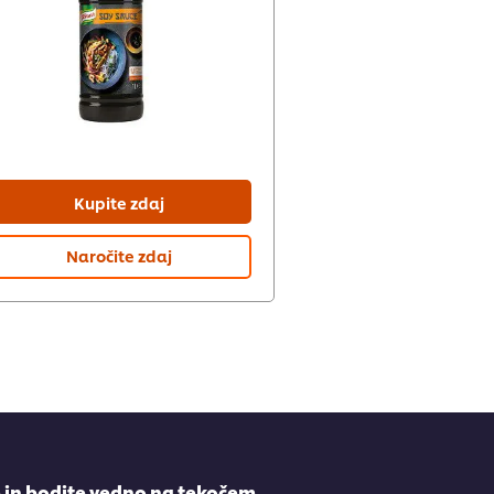
Kupite zdaj
Naročite zdaj
e in bodite vedno na tekočem.