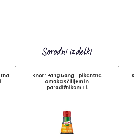
Sorodni izdelki
ntna
Knorr Pang Gang – pikantna
K
l
omaka s čilijem in
paradižnikom 1 l