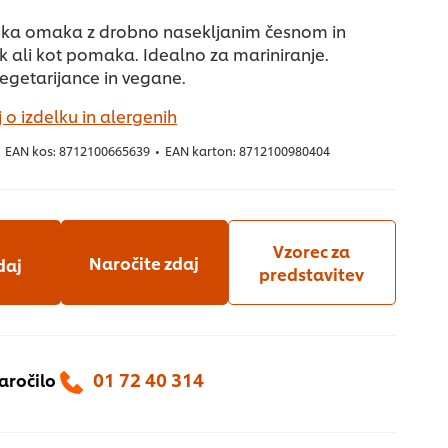
jska omaka z drobno nasekljanim česnom in
ok ali kot pomaka. Idealno za mariniranje.
egetarijance in vegane.
 o izdelku in alergenih
EAN kos:
8712100665639
•
EAN karton:
8712100980404
Vzorec za
Naročite zdaj
daj
predstavitev
01 72 40 314
naročilo