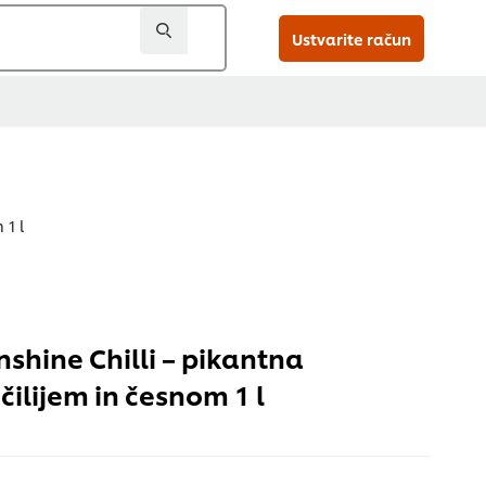
Ustvarite račun
 1 l
nshine Chilli – pikantna
čilijem in česnom 1 l