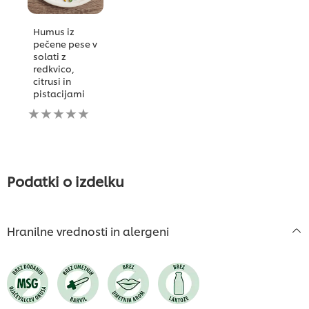
Humus iz
pečene pese v
solati z
redkvico,
citrusi in
pistacijami
Za
to
recipe
ni
bila
predložena
Podatki o izdelku
nobena
ocena
Hranilne vrednosti in alergeni