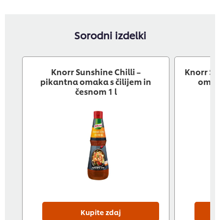
Sorodni izdelki
Knorr Sunshine Chilli –
Knorr Sa
pikantna omaka s čilijem in
omaka
česnom 1 l
Kupite zdaj