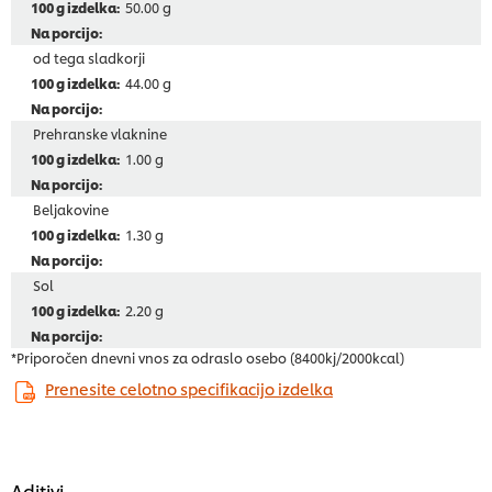
50.00 g
od tega sladkorji
44.00 g
Prehranske vlaknine
1.00 g
Beljakovine
1.30 g
Sol
2.20 g
*Priporočen dnevni vnos za odraslo osebo (8400kj/2000kcal)
Prenesite celotno specifikacijo izdelka
Aditivi