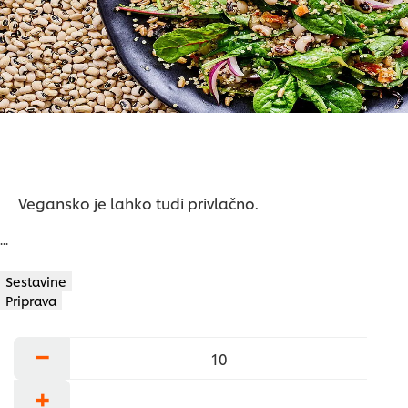
ocena
Vegansko je lahko tudi privlačno.
...
Sestavine
Priprava
−
+