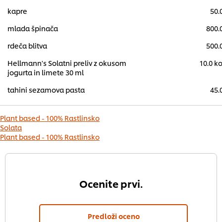
kapre
50.
mlada špinača
800.
rdeča blitva
500.
Hellmann's Solatni preliv z okusom
10.0 k
jogurta in limete 30 ml
tahini sezamova pasta
45.
Plant based - 100% Rastlinsko
Solata
Plant based - 100% Rastlinsko
Ocenite prvi.
Predloži oceno