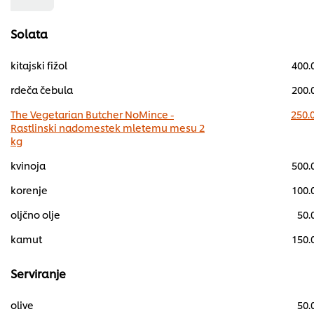
Solata
kitajski fižol
400.
rdeča čebula
200.
The Vegetarian Butcher NoMince -
250.
Rastlinski nadomestek mletemu mesu 2
kg
kvinoja
500.
korenje
100.
oljčno olje
50.
kamut
150.
Serviranje
olive
50.