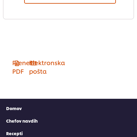
Prenesi
Elektronska
PDF
pošta
Domov
Chefov navdih
Recepti