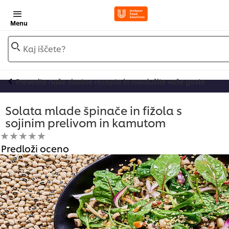
Menu
Kaj iščete?
Preverite naše slastne recepte in navdušite vaše goste
Solata mlade špinače in fižola s
sojinim prelivom in kamutom
Za
Predloži oceno
to
recipe
ni
bila
predložena
nobena