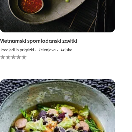
Vietnamski spomladanski zavitki
Predjedi in prigrizki
Zelenjava
Azijska
Za
to
recipe
ni
bila
predložena
nobena
ocena