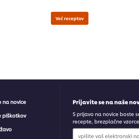
bila
predložena
nobena
Več receptov
ocena
Prijavite se na naše no
se na novice
S prijavo na novice boste s
e piškotkov
recepte, brezplačne vzorce.
ržavo
vpišite vaš elektronski n