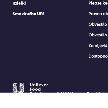
Izdelki
Please Re
Smo družba UFS
Pravna ob
Obvestilo
Obvestilo 
Zemljevid 
Dostopno
© 2026 Unilever Food Solut