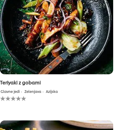
Teriyaki z gobami
Glavne jedi
Zelenjava
Azijska
Za
to
recipe
ni
bila
predložena
nobena