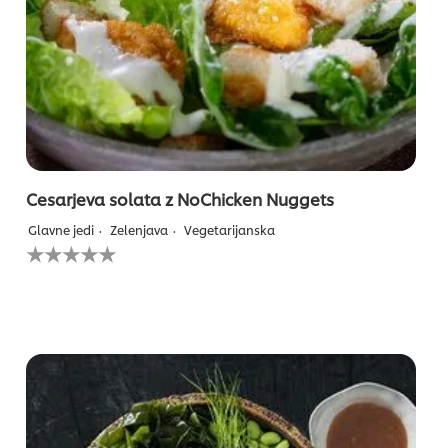
Cesarjeva solata z NoChicken Nuggets
Glavne jedi
Zelenjava
Vegetarijanska
Za
to
recipe
ni
bila
predložena
nobena
ocena