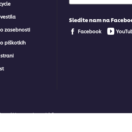
cycle
vestila
Sledite nam na Facebo
 o zasebnosti
Facebook
YouTu
o piškotkih
strani
st
ions | Vse pravice pridržane