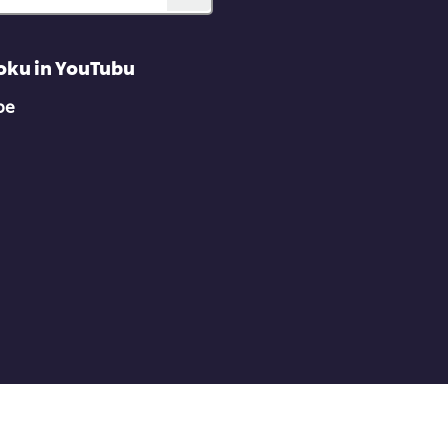
oku in YouTubu
be