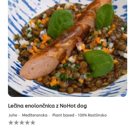
ocena
Lečina enolončnica z NoHot dog
Juhe
Mediteranska
Plant based - 100% Rastlinsko
Za
to
recipe
ni