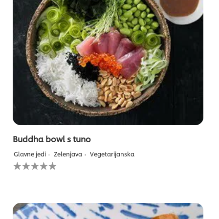
Buddha bowl s tuno
Glavne jedi
Zelenjava
Vegetarijanska
Za
to
recipe
ni
bila
predložena
nobena