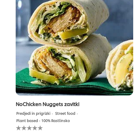
nobena
ocena
NoChicken Nuggets zavitki
Predjedi in prigrizki
Street food
Plant based - 100% Rastlinsko
Za
to