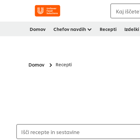
Kaj iščete
Domov
Chefov navdih
Recepti
Izdelki
Recepti
Domov