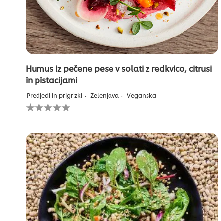
Humus iz pečene pese v solati z redkvico, citrusi
in pistacijami
Predjedi in prigrizki
Zelenjava
Veganska
Za
to
recipe
ni
bila
predložena
nobena
ocena