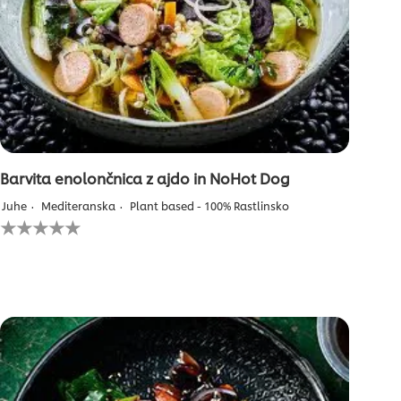
Barvita enolončnica z ajdo in NoHot Dog
Juhe
Mediteranska
Plant based - 100% Rastlinsko
Za
to
recipe
ni
bila
predložena
nobena
ocena