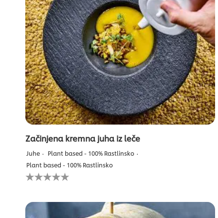
Začinjena kremna juha iz leče
Juhe
Plant based - 100% Rastlinsko
Plant based - 100% Rastlinsko
Za
to
recipe
ni
bila
predložena