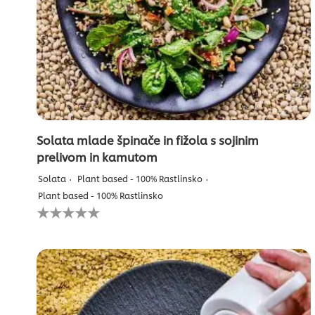
Solata mlade špinače in fižola s sojinim
prelivom in kamutom
Solata
Plant based - 100% Rastlinsko
Plant based - 100% Rastlinsko
Za
to
recipe
ni
bila
predložena
nobena
ocena