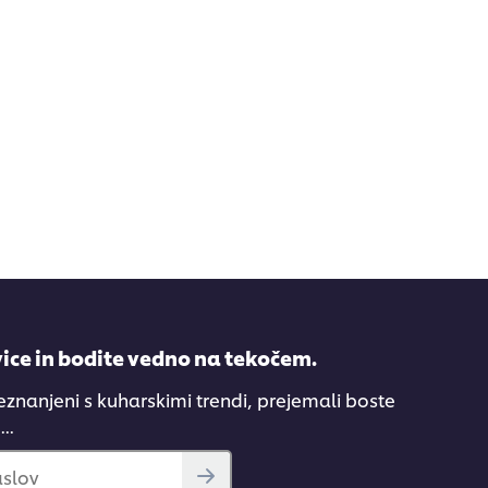
recipe
ni
bila
predložena
nobena
ocena
vice in bodite vedno na tekočem.
eznanjeni s kuharskimi trendi, prejemali boste
..
aslov