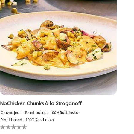
ocena
NoChicken Chunks à la Stroganoff
Glavne jedi
Plant based - 100% Rastlinsko
Plant based - 100% Rastlinsko
Za
to