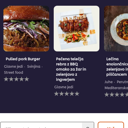
Pulled pork Burger
Pečena telečja
Lečina
rebra z BBQ
enolončnic
Glavne jedi
Svinjina
omako za žar in
zelenjavo i
Street food
zelenjavo z
piščancem
Za
ingverjem
to
Juhe
Perut
recipe
Glavne jedi
Mediteransk
Za
ni
Za
to
bila
to
recipe
predložena
recipe
ni
nobena
ni
bila
ocena
bila
predložena
predložena
nobena
nobena
ocena
ocena