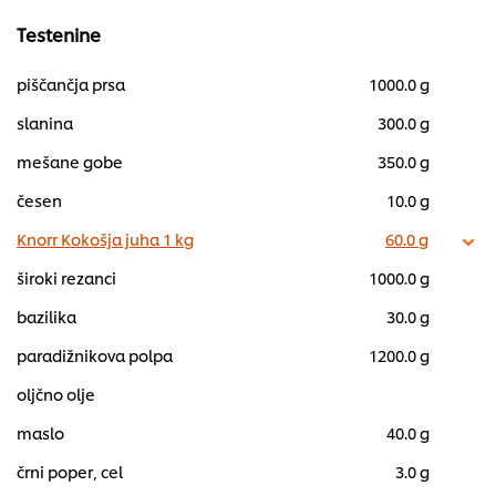
Testenine
piščančja prsa
1000.0 g
slanina
300.0 g
mešane gobe
350.0 g
česen
10.0 g
Knorr Kokošja juha 1 kg
60.0 g
široki rezanci
1000.0 g
bazilika
30.0 g
paradižnikova polpa
1200.0 g
oljčno olje
maslo
40.0 g
črni poper, cel
3.0 g