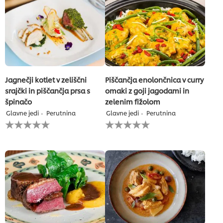
predložena
predložena
nobena
nobena
ocena
ocena
Jagnečji kotlet v zeliščni
Piščančja enolončnica v curry
srajčki in piščančja prsa s
omaki z goji jagodami in
špinačo
zelenim fižolom
Glavne jedi
Perutnina
Glavne jedi
Perutnina
Za
Za
to
to
recipe
recipe
ni
ni
bila
bila
predložena
predložena
nobena
nobena
ocena
ocena