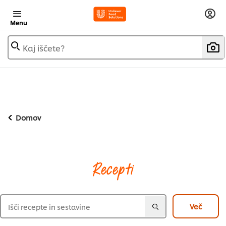
Menu
Kaj iščete?
Domov
Recepti
Več