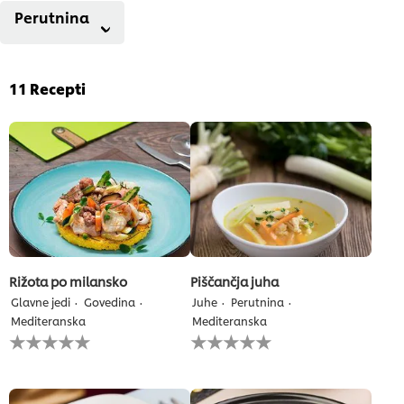
Perutnina
11
Recepti
Rižota po milansko
Piščančja juha
Glavne jedi
Govedina
Juhe
Perutnina
Mediteranska
Mediteranska
Za
Za
to
to
recipe
recipe
ni
ni
bila
bila