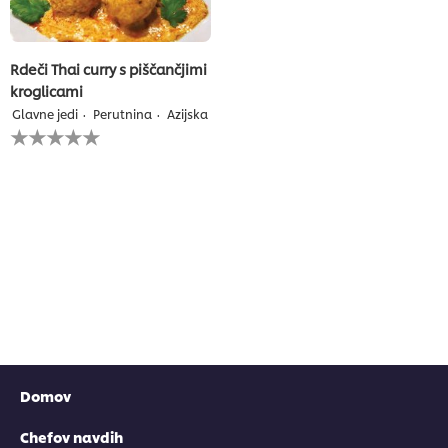
Rdeči Thai curry s piščančjimi
kroglicami
Glavne jedi
Perutnina
Azijska
Za
to
recipe
ni
bila
predložena
nobena
ocena
Domov
Chefov navdih