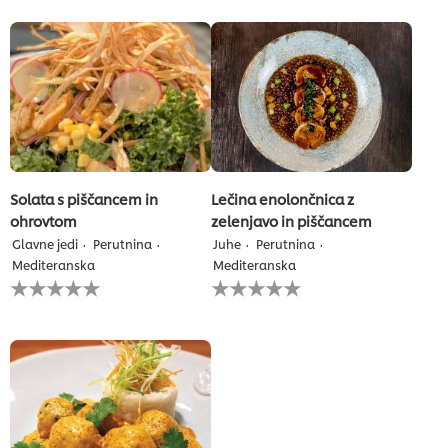
ni
ni
bila
bila
predložena
predložena
nobena
nobena
ocena
ocena
Solata s piščancem in
Lečina enolončnica z
ohrovtom
zelenjavo in piščancem
Glavne jedi
Perutnina
Juhe
Perutnina
Mediteranska
Mediteranska
Za
Za
to
to
recipe
recipe
ni
ni
bila
bila
predložena
predložena
nobena
nobena
ocena
ocena