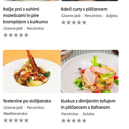
Račje prsi s suhimi
Rdeči curry s piščancem
marelicami in pire
Glavne jedi
Perutnina
Azijska
Za
krompirjem s kurkumo
to
Glavne jedi
Perutnina
recipe
Za
ni
to
bila
recipe
predložena
ni
nobena
bila
ocena
predložena
nobena
ocena
Testenine po sicilijansko
Kuskus z dimljenim tofujem
in piščancem z žafranom
Glavne jedi
Perutnina
Mediteranska
Perutnina
Solata
Za
Za
to
to
recipe
recipe