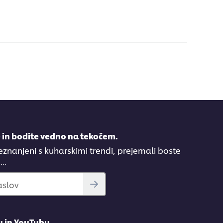
e in bodite vedno na tekočem.
eznanjeni s kuharskimi trendi, prejemali boste
..
aslov
u in YouTubu