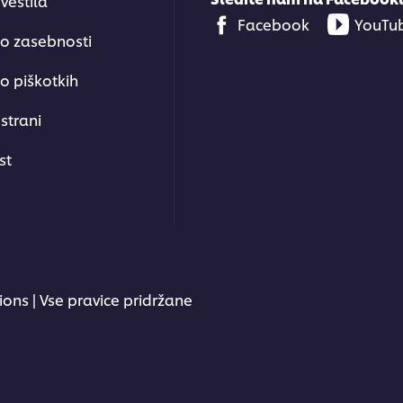
vestila
Facebook
YouTu
 o zasebnosti
o piškotkih
strani
st
ions | Vse pravice pridržane