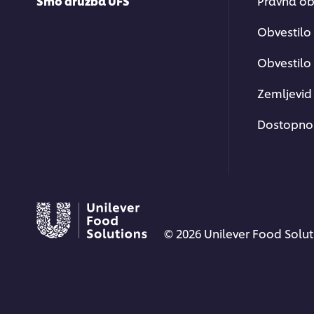
Smo družba UFS
Pravna ob
Obvestilo
Obvestilo 
Zemljevid 
Dostopno
© 2026 Unilever Food Solut