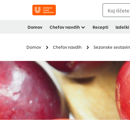
Kaj iščete
Domov
Chefov navdih
Recepti
Izdelki
Domov
Chefov navdih
Sezonske sestavi