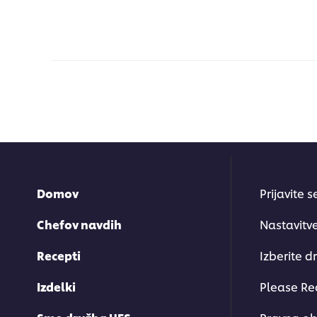
Domov
Prijavite 
Chefov navdih
Nastavitv
Recepti
Izberite d
Izdelki
Please Re