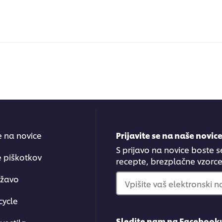
se na novice
Prijavite se na naše novic
S prijavo na novice boste s
e piškotkov
recepte, brezplačne vzorce.
ržavo
Vpišite vaš elektronski n
cycle
Sledite nam na Facebook