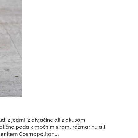
di z jedmi iz divjačine ali z okusom
 odlično poda k močnim sirom, rožmarinu ali
namenitem Cosmopolitanu.