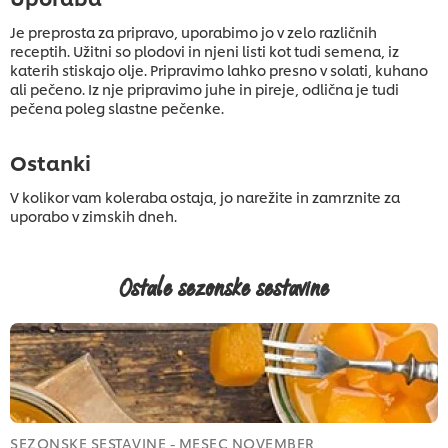
Je preprosta za pripravo, uporabimo jo v zelo različnih
receptih. Užitni so plodovi in njeni listi kot tudi semena, iz
katerih stiskajo olje. Pripravimo lahko presno v solati, kuhano
ali pečeno. Iz nje pripravimo juhe in pireje, odlična je tudi
pečena poleg slastne pečenke.
Ostanki
V kolikor vam koleraba ostaja, jo narežite in zamrznite za
uporabo v zimskih dneh.
Ostale sezonske sestavine
SEZONSKE SESTAVINE - MESEC NOVEMBER
S