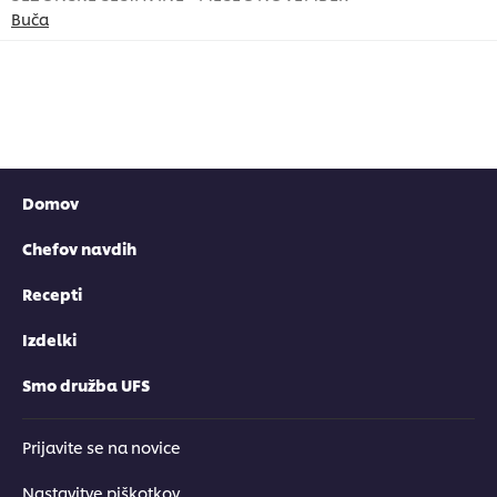
Buča
B
Domov
Chefov navdih
Recepti
Izdelki
Smo družba UFS
Prijavite se na novice
Nastavitve piškotkov