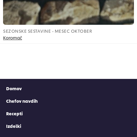
SEZONSKE SESTAVINE - MESEC OKTOBER
S
Koromač
R
Domov
Chefov navdih
Recepti
Izdelki