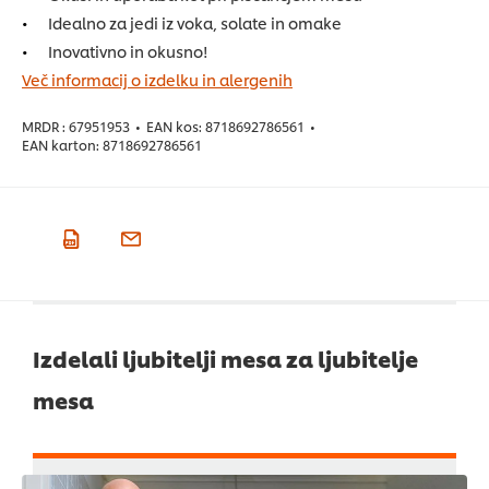
Idealno za jedi iz voka, solate in omake
Inovativno in okusno!
Več informacij o izdelku in alergenih
MRDR :
67951953
•
EAN kos:
8718692786561
•
EAN karton:
8718692786561
Izdelali ljubitelji mesa za ljubitelje
mesa