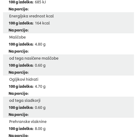
685 kJ
Energijska vrednost kcal
164 kcal
Maščobe
4.80 g
od tega nasičene maščobe
0.60 g
Ogljikovi hidrati
4.70 g
od tega sladkorji
0.60 g
Prehranske vlaknine
8.00 g