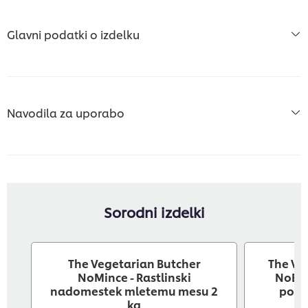
Glavni podatki o izdelku
Navodila za uporabo
Sorodni izdelki
The Vegetarian Butcher
The Ve
NoMince - Rastlinski
NoBee
nadomestek mletemu mesu 2
polpe
kg