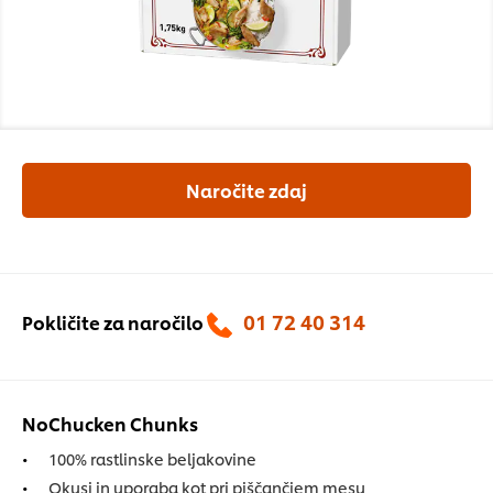
Naročite zdaj
01 72 40 314
Pokličite za naročilo
NoChucken Chunks
100% rastlinske beljakovine
Okusi in uporaba kot pri piščančjem mesu