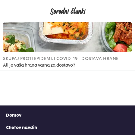
Sorodni članki
SKUPAJ PROTI EPIDEMIJI COVID-19 - DOSTAVA HRANE
S
Ali je vaša hrana varna za dostavo?
P
Domov
Chefov navdih