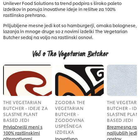
Unilever Food Solutions ta trend podpira s široko paleto
izdelkov in ponuja inovativne ideje in rešitve za 100%
rastlinsko prehrano.
Priljubljene mesne jedi kot so hamburgerji, omaka bolognese,
lazanja in mnoge druge so z novimi izdelki The Vegetarian
Butcher sedaj na voljo na rastlinski osnovi.
Več o The Vegetarian Butcher
THE VEGETARIAN
ZGODBA THE
THE VEGETARI
BUTCHER - IDEJE ZA
VEGETARIAN
BUTCHER - IDE
SLASTNE PLANT
BUTCHER -
SLASTNE PLAN
BASED JEDI
ZGODOVINA
BASED JEDI
USPEŠNEGA
Privlačnejši meni s
Brezmesna razl
IZDELKA
100% rastlinskimi
najljubših jedi 
alternativami
Inovativno,
gostov