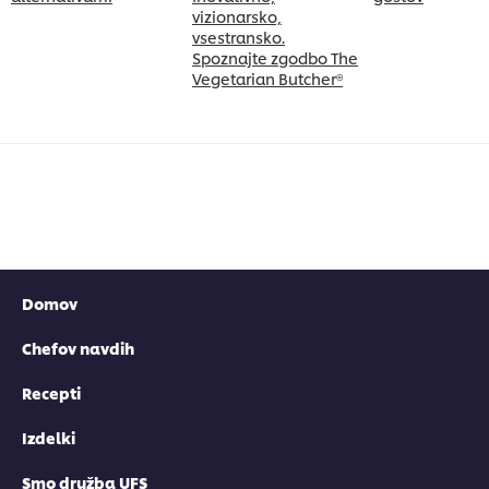
vizionarsko,
vsestransko.
Spoznajte zgodbo The
Vegetarian Butcher®
Domov
Chefov navdih
Recepti
Izdelki
Smo družba UFS