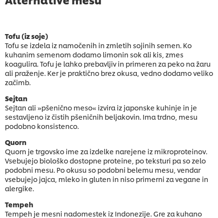
Tofu (iz soje)
Tofu se izdela iz namočenih in zmletih sojinih semen. Ko
kuhanim semenom dodamo limonin sok ali kis, zmes
koagulira. Tofu je lahko prebavljiv in primeren za peko na žaru
ali praženje. Ker je praktično brez okusa, vedno dodamo veliko
začimb.
Sejtan
Sejtan ali »pšenično meso« izvira iz japonske kuhinje in je
sestavljeno iz čistih pšeničnih beljakovin. Ima trdno, mesu
podobno konsistenco.
Quorn
Quorn je trgovsko ime za izdelke narejene iz mikroproteinov.
Vsebujejo biološko dostopne proteine, po teksturi pa so zelo
podobni mesu. Po okusu so podobni belemu mesu, vendar
vsebujejo jajca, mleko in gluten in niso primerni za vegane in
alergike.
Tempeh
Tempeh je mesni nadomestek iz Indonezije. Gre za kuhano