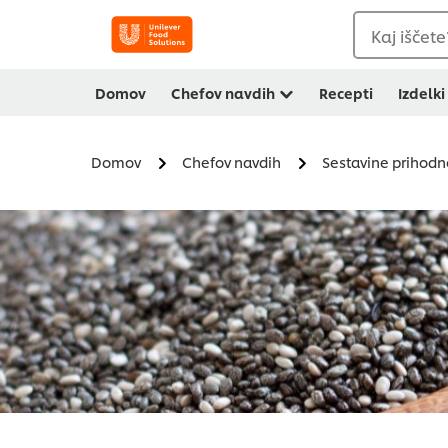
Kaj iščete
Domov
Chefov navdih
Recepti
Izdelki
Domov
Chefov navdih
Sestavine prihodn