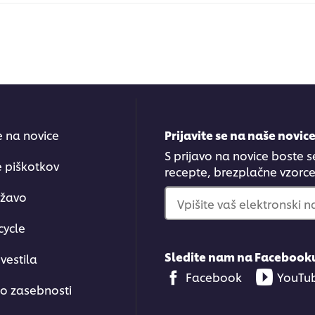
se na novice
Prijavite se na naše novic
S prijavo na novice boste s
e piškotkov
recepte, brezplačne vzorce.
ržavo
Vpišite vaš elektronski n
cycle
Sledite nam na Facebook
vestila
Facebook
YouTu
 o zasebnosti