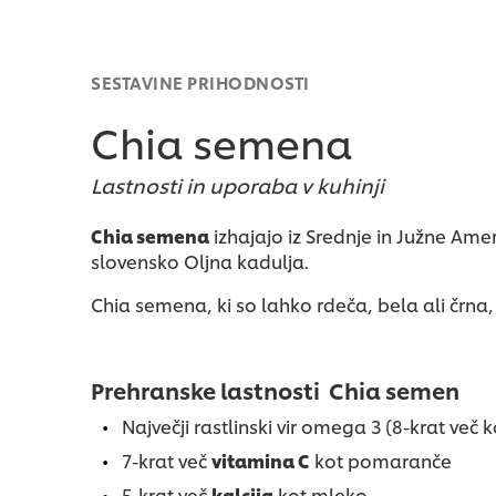
SESTAVINE PRIHODNOSTI
Chia semena
Lastnosti in uporaba v kuhinji
Chia semena
izhajajo iz Srednje in Južne Amer
slovensko Oljna kadulja.
Chia semena, ki so lahko rdeča, bela ali črn
Prehranske lastnosti Chia semen
Največji rastlinski vir omega 3 (8-krat več k
7-krat več
vitamina C
kot pomaranče
5-krat več
kalcija
kot mleko