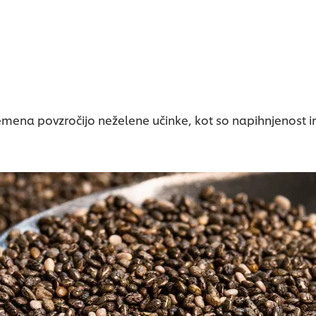
 semena povzročijo neželene učinke, kot so napihnjenost i