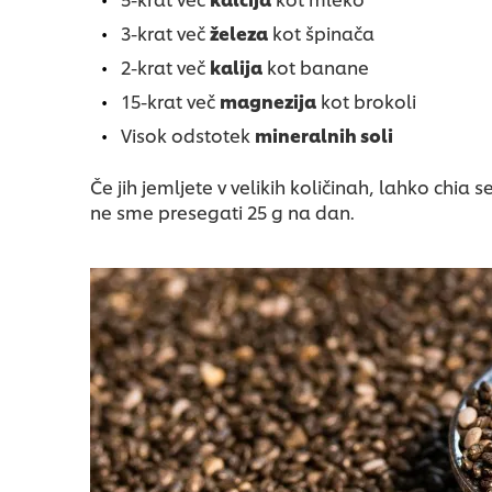
3-krat več
železa
kot špinača
2-krat več
kalija
kot banane
15-krat več
magnezija
kot brokoli
Visok odstotek
mineralnih soli
Če jih jemljete v velikih količinah, lahko chia
ne sme presegati 25 g na dan.