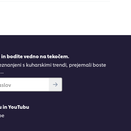
e in bodite vedno na tekočem.
eznanjeni s kuharskimi trendi, prejemali boste
..
aslov
u in YouTubu
be