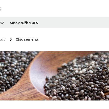
?
Smo družba UFS
Chia semena
osti