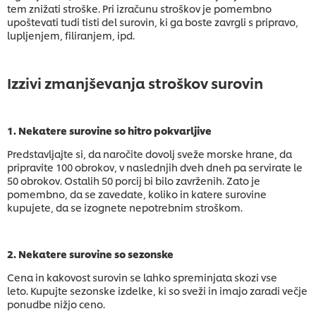
tem znižati stroške. Pri izračunu stroškov je pomembno
upoštevati tudi tisti del surovin, ki ga boste zavrgli s pripravo,
lupljenjem, filiranjem, ipd.
Izzivi zmanjševanja stroškov surovin
1. Nekatere surovine so hitro pokvarljive
Predstavljajte si, da naročite dovolj sveže morske hrane, da
pripravite 100 obrokov, v naslednjih dveh dneh pa servirate le
50 obrokov. Ostalih 50 porcij bi bilo zavrženih. Zato je
pomembno, da se zavedate, koliko in katere surovine
kupujete, da se izognete nepotrebnim stroškom.
2. Nekatere surovine so sezonske
Cena in kakovost surovin se lahko spreminjata skozi vse
leto. Kupujte sezonske izdelke, ki so sveži in imajo zaradi večje
ponudbe nižjo ceno.