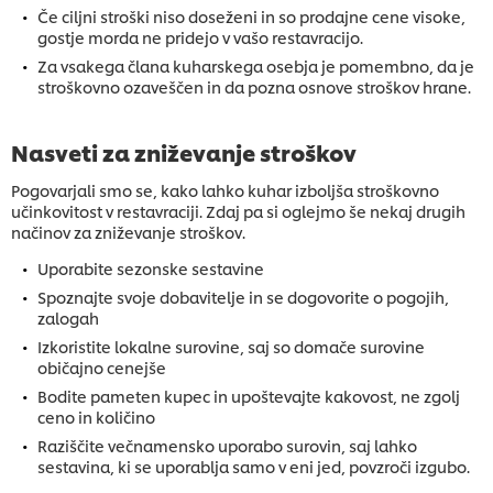
Če ciljni stroški niso doseženi in so prodajne cene visoke,
gostje morda ne pridejo v vašo restavracijo.
Za vsakega člana kuharskega osebja je pomembno, da je
stroškovno ozaveščen in da pozna osnove stroškov hrane.
Nasveti za zniževanje stroškov
Pogovarjali smo se, kako lahko kuhar izboljša stroškovno
učinkovitost v restavraciji. Zdaj pa si oglejmo še nekaj drugih
načinov za zniževanje stroškov.
Uporabite sezonske sestavine
Spoznajte svoje dobavitelje in se dogovorite o pogojih,
zalogah
Izkoristite lokalne surovine, saj so domače surovine
običajno cenejše
Bodite pameten kupec in upoštevajte kakovost, ne zgolj
ceno in količino
Raziščite večnamensko uporabo surovin, saj lahko
sestavina, ki se uporablja samo v eni jed, povzroči izgubo.