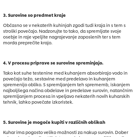
3. Surovine so predmet kraje
Občasno se v nekaterih kuhinjah zgodi tudi kraja in s tem s
stroški povečajo. Nadzorujte to tako, da spremljate svoje
osebje in raje vpeljite nagrajevanje zaposlenih ter s tem
morda preprečite krajo.
4. V procesu priprave se surovine spreminjajo.
Tako kot suhe testenine med kuhanjem absorbirajo vodo in
povečajo težo, sestavine med predelavo in kuhanjem
spremenijo obliko. S spremljanjem teh sprememb, iskanjem
najboljšega načina obdelave in predelave surovin, natančnim
spremljanjem procesa in vpeljavo nekaterih novih kuharskih
tehnik, lahko povečate izkoristek.
5. Surovine je mogoče kupiti v različnih oblikah
Kuhar ima pogosto veliko možnosti za nakup surovin. Dober