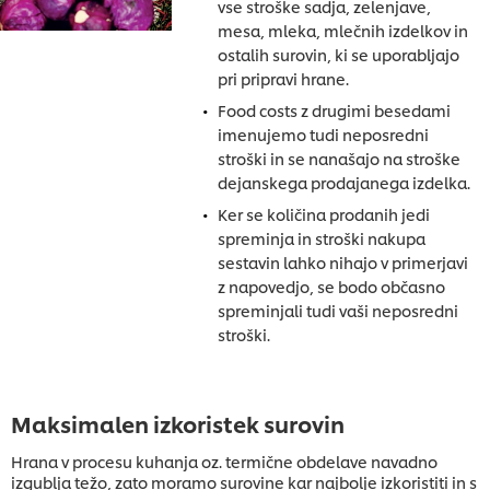
vse stroške sadja, zelenjave,
mesa, mleka, mlečnih izdelkov in
ostalih surovin, ki se uporabljajo
pri pripravi hrane.
Food costs z drugimi besedami
imenujemo tudi neposredni
stroški in se nanašajo na stroške
dejanskega prodajanega izdelka.
Ker se količina prodanih jedi
spreminja in stroški nakupa
sestavin lahko nihajo v primerjavi
z napovedjo, se bodo občasno
spreminjali tudi vaši neposredni
stroški.
Maksimalen izkoristek surovin
Hrana v procesu kuhanja oz. termične obdelave navadno
izgublja težo, zato moramo surovine kar najbolje izkoristiti in s