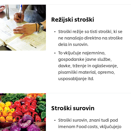
Režijski stroški
Stroški režije so tisti stroški, ki se
ne nanašajo direktno na stroške
dela in surovin.
To vključuje najemnino,
gospodarske javne službe,
davke, trženje in oglaševanje,
pisarniški material, opremo,
usposabljanje itd.
Stroški surovin
Stroški surovin, znani tudi pod
imenom Food costs, vključujejo