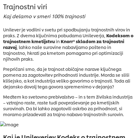
Trajnostni viri
Kaj delamo v smeri 100% trajnosti
Unilever je vodilni v svetu pri spodbujanju trajnostnih virov in
praks. Z dvema ključnima pobudama Unileverja,
Kodeksom o
trajnostnem kmetijstvu
in
Knorr® skladom za trajnostni
razvoj
, lahko naše surovine nabavljamo pošteno in
trajnostno, hkrati pa kmetom pomagamo pri optimizaciji
njihovih praks.
Prepričani smo, da je trajnost običajne narave ključnega
pomena za zagotovitev prihodnosti industrije. Morda se sliši
klišejsko, a kot industrija veliko govorimo o trajnosti. Toda ali
dejansko dovolj tega govora spremenimo v dejanja?
Medtem ko svetovno prebivalstvo – in s tem živilska industrija
– vztrajno raste, raste tudi povpraševanje po kmetijskih
surovinah. Da bi lahko zagotovili oskrbo za prihodnost, si
moramo prizadevati za trajno nabavo trajnostnih surovin.
Kaj je Unileverjev Kodeks o trajnostnem