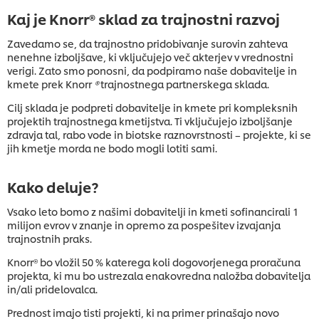
Kaj je Knorr® sklad za trajnostni razvoj
Zavedamo se, da trajnostno pridobivanje surovin zahteva
nenehne izboljšave, ki vključujejo več akterjev v vrednostni
verigi. Zato smo ponosni, da podpiramo naše dobavitelje in
kmete prek Knorr
®
trajnostnega partnerskega sklada.
Cilj sklada je podpreti dobavitelje in kmete pri kompleksnih
projektih trajnostnega kmetijstva. Ti vključujejo izboljšanje
zdravja tal, rabo vode in biotske raznovrstnosti – projekte, ki se
jih kmetje morda ne bodo mogli lotiti sami.
Kako deluje?
Vsako leto bomo z našimi dobavitelji in kmeti sofinancirali 1
milijon evrov v znanje in opremo za pospešitev izvajanja
trajnostnih praks.
Knorr® bo vložil 50 % katerega koli dogovorjenega proračuna
projekta, ki mu bo ustrezala enakovredna naložba dobavitelja
in/ali pridelovalca.
Prednost imajo tisti projekti, ki na primer prinašajo novo