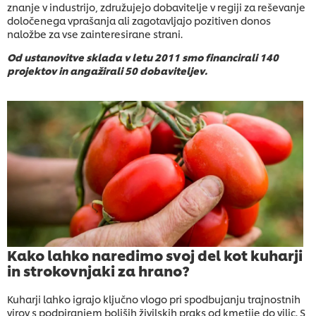
znanje v industrijo, združujejo dobavitelje v regiji za reševanje
določenega vprašanja ali zagotavljajo pozitiven donos
naložbe za vse zainteresirane strani.
Od ustanovitve sklada v letu 2011 smo financirali 140
projektov in angažirali 50 dobaviteljev.
Kako lahko naredimo svoj del kot kuharji
in strokovnjaki za hrano?
Kuharji lahko igrajo ključno vlogo pri spodbujanju trajnostnih
virov s podpiranjem boljših živilskih praks od kmetije do vilic. S