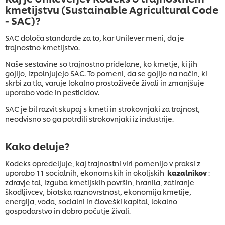
kmetijstvu (Sustainable Agricultural Code
- SAC)?
SAC določa standarde za to, kar Unilever meni, da je
trajnostno kmetijstvo.
Naše sestavine so trajnostno pridelane, ko kmetje, ki jih
gojijo, izpolnjujejo SAC. To pomeni, da se gojijo na način, ki
skrbi za tla, varuje lokalno prostoživeče živali in zmanjšuje
uporabo vode in pesticidov.
SAC je bil razvit skupaj s kmeti in strokovnjaki za trajnost,
neodvisno so ga potrdili strokovnjaki iz industrije.
Kako deluje?
Kodeks opredeljuje, kaj trajnostni viri pomenijo v praksi z
uporabo 11 socialnih, ekonomskih in okoljskih
kazalnikov
:
zdravje tal, izguba kmetijskih površin, hranila, zatiranje
škodljivcev, biotska raznovrstnost, ekonomija kmetije,
energija, voda, socialni in človeški kapital, lokalno
gospodarstvo in dobro počutje živali.