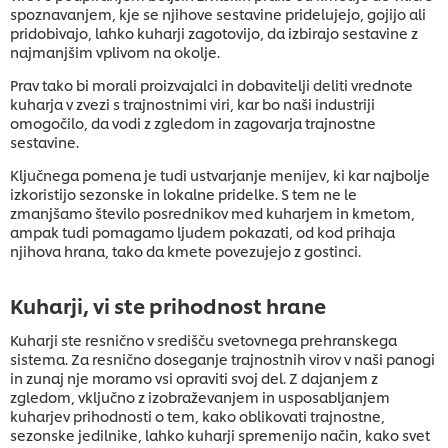
spoznavanjem, kje se njihove sestavine pridelujejo, gojijo ali
pridobivajo, lahko kuharji zagotovijo, da izbirajo sestavine z
najmanjšim vplivom na okolje.
Prav tako bi morali proizvajalci in dobavitelji deliti vrednote
kuharja v zvezi s trajnostnimi viri, kar bo naši industriji
omogočilo, da vodi z zgledom in zagovarja trajnostne
sestavine.
Ključnega pomena je tudi ustvarjanje menijev, ki kar najbolje
izkoristijo sezonske in lokalne pridelke. S tem ne le
zmanjšamo število posrednikov med kuharjem in kmetom,
ampak tudi pomagamo ljudem pokazati, od kod prihaja
njihova hrana, tako da kmete povezujejo z gostinci.
Kuharji, vi ste prihodnost hrane
Kuharji ste resnično v središču svetovnega prehranskega
sistema. Za resnično doseganje trajnostnih virov v naši panogi
in zunaj nje moramo vsi opraviti svoj del. Z dajanjem z
zgledom, vključno z izobraževanjem in usposabljanjem
kuharjev prihodnosti o tem, kako oblikovati trajnostne,
sezonske jedilnike, lahko kuharji spremenijo način, kako svet