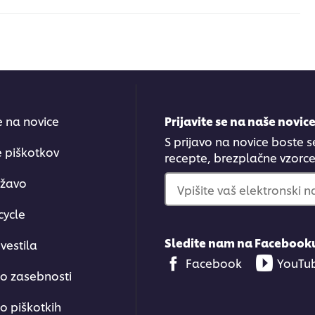
se na novice
Prijavite se na naše novic
S prijavo na novice boste s
e piškotkov
recepte, brezplačne vzorce.
ržavo
Vpišite vaš elektronski n
cycle
Sledite nam na Facebook
vestila
Facebook
YouTu
 o zasebnosti
o piškotkih