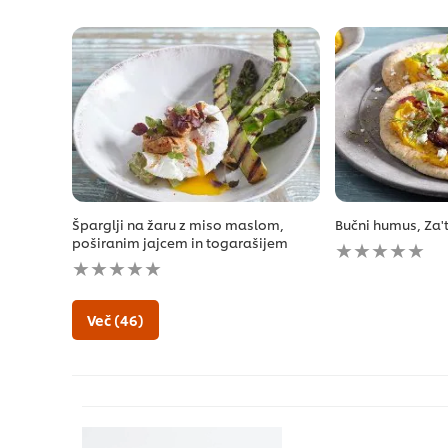
Šparglji na žaru z miso maslom,
Bučni humus, Za't
Za
poširanim jajcem in togarašijem
Za
to
to
recipe
recipe
ni
ni
bila
Več (46)
bila
predložena
predložena
nobena
nobena
ocena
ocena