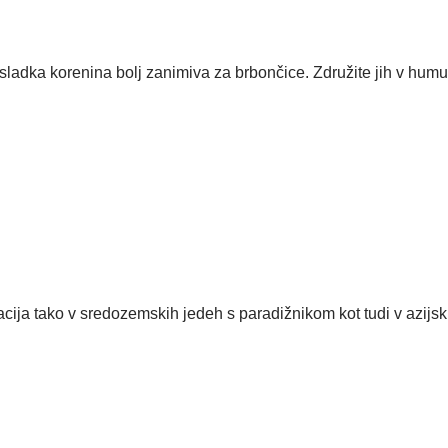
ladka korenina bolj zanimiva za brbončice. Združite jih v humusu
acija tako v sredozemskih jedeh s paradižnikom kot tudi v azijsk