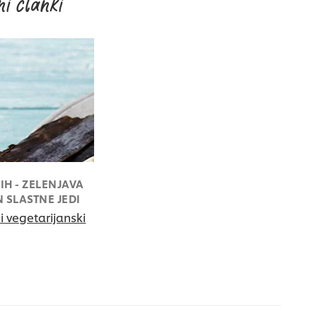
i članki
H - ZELENJAVA
N SLASTNE JEDI
 vegetarijanski