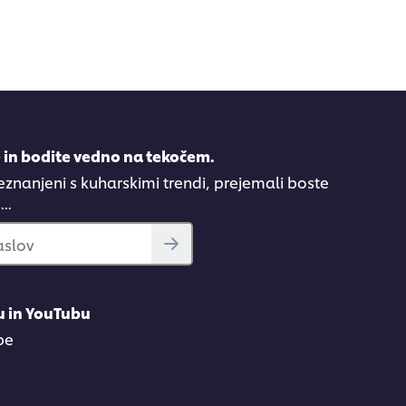
e in bodite vedno na tekočem.
eznanjeni s kuharskimi trendi, prejemali boste
..
aslov
u in YouTubu
be