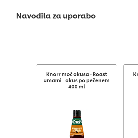
Navodila za uporabo
Knorr moč okusa - Roast
K
umami - okus po pečenem
400 ml