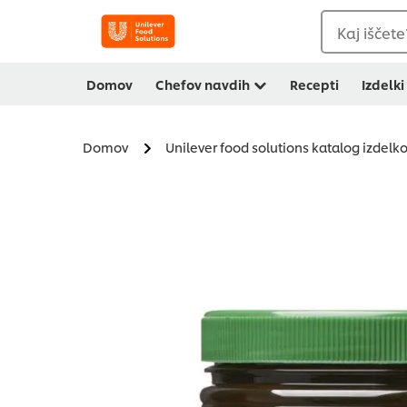
Kaj iščete
Domov
Chefov navdih
Recepti
Izdelki
Domov
Unilever food solutions katalog izdelk