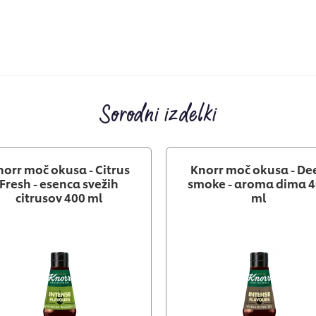
Sorodni izdelki
norr moč okusa - Citrus
Knorr moč okusa - De
Fresh - esenca svežih
smoke - aroma dima 
citrusov 400 ml
ml