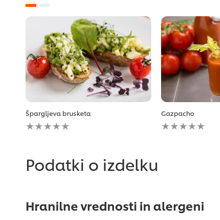
Špargljeva brusketa
Gazpacho
Za
Za
to
to
recipe
recipe
ni
ni
bila
bila
Podatki o izdelku
predložena
predložena
nobena
nobena
ocena
ocena
Hranilne vrednosti in alergeni