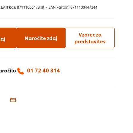
EAN kos:
8711100647348
•
EAN karton:
8711100447344
Vzorec za
Naročite zdaj
daj
predstavitev
01 72 40 314
aročilo