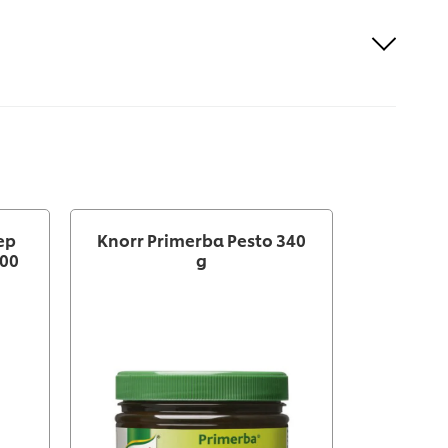
ep
Knorr Primerba Pesto 340
Knorr Pr
400
g