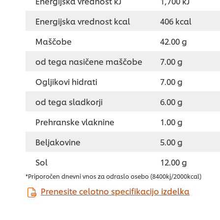
Energijska vrednost kJ
1,700 kJ
Energijska vrednost kcal
406 kcal
Maščobe
42.00 g
od tega nasičene maščobe
7.00 g
Ogljikovi hidrati
7.00 g
od tega sladkorji
6.00 g
Prehranske vlaknine
1.00 g
Beljakovine
5.00 g
Sol
12.00 g
*Priporočen dnevni vnos za odraslo osebo (8400kj/2000kcal)
Prenesite celotno specifikacijo izdelka