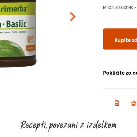
MRDR :
67350140
•
Kupite z
Pokličite za n
Recepti, povezani z izdelkom