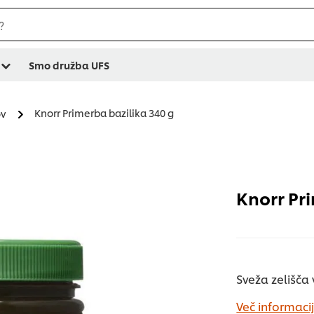
?
Smo družba UFS
Knorr Primerba bazilika 340 g
ov
Knorr Pr
Sveža zelišča
Več informacij