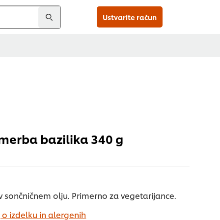
Ustvarite račun
imerba bazilika 340 g
 v sončničnem olju. Primerno za vegetarijance.
 o izdelku in alergenih