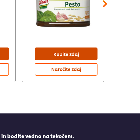
Kupite zdaj
Naročite zdaj
e in bodite vedno na tekočem.