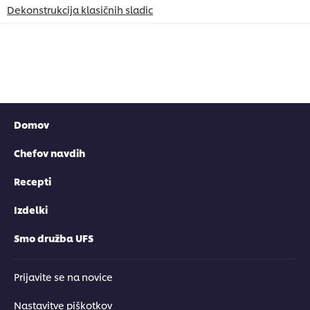
Dekonstrukcija klasičnih sladic
P
Domov
Chefov navdih
Recepti
Izdelki
Smo družba UFS
Prijavite se na novice
Nastavitve piškotkov