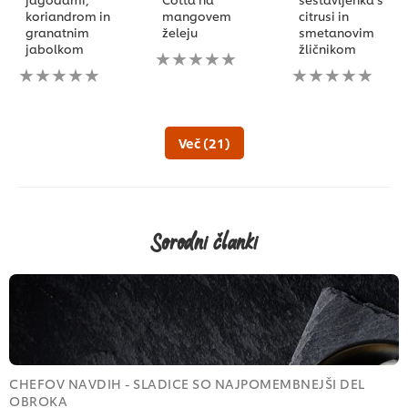
koriandrom in
mangovem
citrusi in
granatnim
želeju
smetanovim
jabolkom
žličnikom
Za
Za
to
Za
to
recipe
to
recipe
ni
recipe
ni
bila
ni
bila
predložena
bila
Več (21)
predložena
nobena
predložena
nobena
ocena
nobena
ocena
ocena
Sorodni članki
CHEFOV NAVDIH - SLADICE SO NAJPOMEMBNEJŠI DEL
C
OBROKA