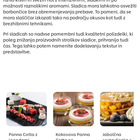
možnosti raznolikimi aromami. Sladica mora lahkotno osvežiti
borbončice brez obremenjevanja prebave. To pomeni, da se
mora slaščičar izkazati tako na področju okusov kot tudi z
brezhibnimi tehnikami.
Pri sladicah so nadvse pomembni tudi kvalitetni polizdelki, ki
poleg znižanja proizvodnih stroškov sladice, prihranijo tudi
čas. Tega lahko potem namenite dodelavanju tekstur in
predstavitve.
Panna Cotta z
Kokosova Panna
Jabolčna
jagodami,
Cotta na
sestavljenka s