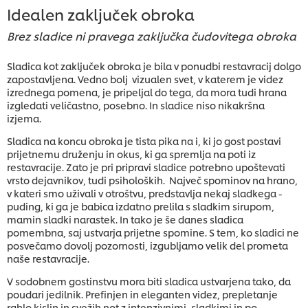
Idealen zaključek obroka
Brez sladice ni pravega zaključka čudovitega obroka
Sladica kot zaključek obroka je bila v ponudbi restavracij dolgo
zapostavljena. Vedno bolj vizualen svet, v katerem je videz
izrednega pomena, je pripeljal do tega, da mora tudi hrana
izgledati veličastno, posebno. In sladice niso nikakršna
izjema.
Sladica na koncu obroka je tista pika na i, ki jo gost postavi
prijetnemu druženju in okus, ki ga spremlja na poti iz
restavracije. Zato je pri pripravi sladice potrebno upoštevati
vrsto dejavnikov, tudi psiholoških. Največ spominov na hrano,
v kateri smo uživali v otroštvu, predstavlja nekaj sladkega -
puding, ki ga je babica izdatno prelila s sladkim sirupom,
mamin sladki narastek. In tako je še danes sladica
pomembna, saj ustvarja prijetne spomine. S tem, ko sladici ne
posvečamo dovolj pozornosti, izgubljamo velik del prometa
naše restavracije.
V sodobnem gostinstvu mora biti sladica ustvarjena tako, da
poudari jedilnik. Prefinjen in eleganten videz, prepletanje
rahlo kislin in svežih not z intenzivnimi, sladkimi in po