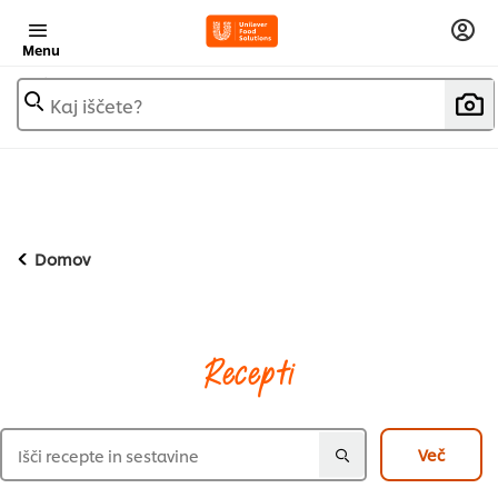
Menu
Kaj iščete?
Domov
Recepti
Več