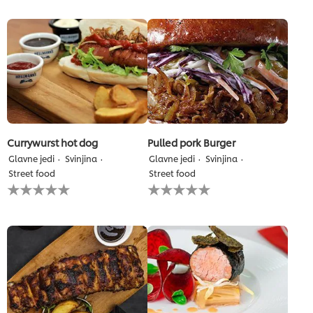
recipe
predložena
ni
nobena
bila
ocena
predložena
nobena
ocena
Currywurst hot dog
Pulled pork Burger
Glavne jedi
Svinjina
Glavne jedi
Svinjina
Street food
Street food
Za
Za
to
to
recipe
recipe
ni
ni
bila
bila
predložena
predložena
nobena
nobena
ocena
ocena