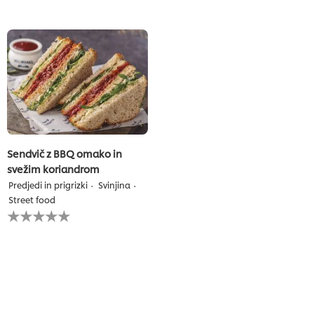
ni
recipe
bila
ni
predložena
bila
nobena
predložena
ocena
nobena
ocena
Sendvič z BBQ omako in
svežim koriandrom
Predjedi in prigrizki
Svinjina
Street food
Za
to
recipe
ni
bila
predložena
nobena
ocena