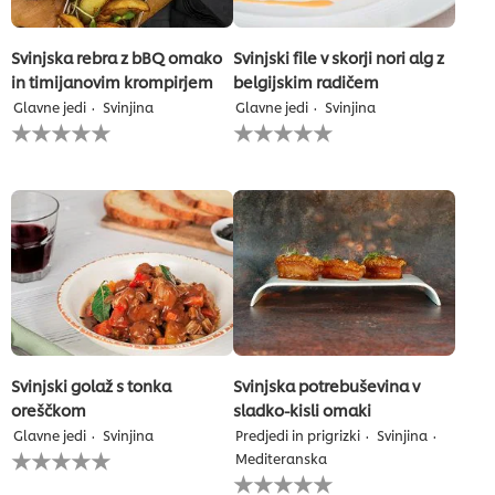
Svinjska rebra z bBQ omako
Svinjski file v skorji nori alg z
in timijanovim krompirjem
belgijskim radičem
Glavne jedi
Svinjina
Glavne jedi
Svinjina
Za
Za
to
to
recipe
recipe
ni
ni
bila
bila
predložena
predložena
nobena
nobena
ocena
ocena
Svinjski golaž s tonka
Svinjska potrebuševina v
oreščkom
sladko-kisli omaki
Glavne jedi
Svinjina
Predjedi in prigrizki
Svinjina
Za
Mediteranska
to
Za
recipe
to