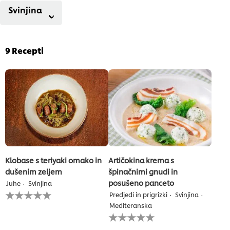
Svinjina
9
Recepti
Klobase s teriyaki omako in
Artičokina krema s
dušenim zeljem
špinačnimi gnudi in
posušeno panceto
Juhe
Svinjina
Za
Predjedi in prigrizki
Svinjina
to
Mediteranska
recipe
Za
ni
to
bila